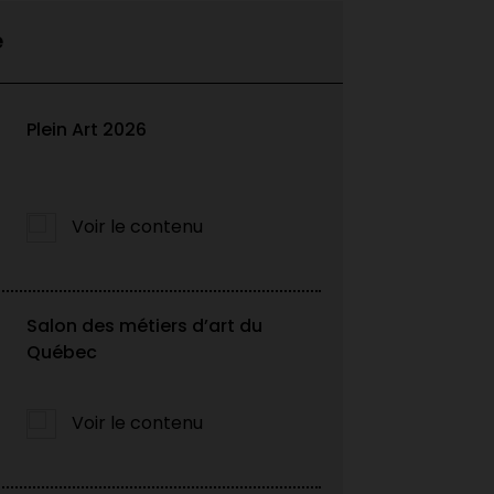
e
Plein Art 2026
Voir le contenu
Salon des métiers d’art du
 finissant·e·s du
Québec
 de...
Voir le contenu
e·s du DEC Techniques de métiers
du Cégep du Vieux Montréal pour