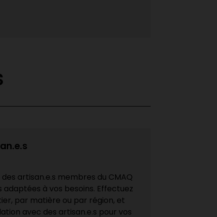
...
s
san.e.s
e des artisan.e.s membres du CMAQ
s adaptées à vos besoins. Effectuez
er, par matière ou par région, et
ation avec des artisan.e.s pour vos