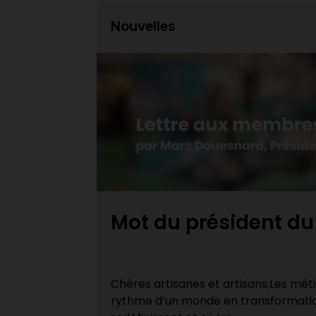
Nouvelles
AQ
Une année de forma
remplie !
 évoluent au
Retour sur la saison de formation 20
 repères se