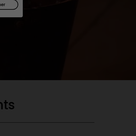
mer
ts