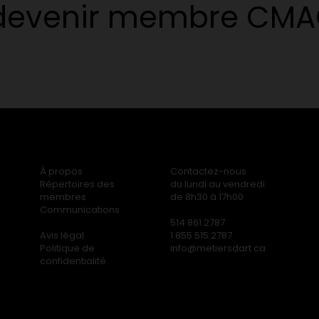
 devenir membre CM
À propos
Contactez-nous
Répertoires des
du lundi au vendredi
membres
de 8h30 à 17h00
Communications
514 861.2787
Avis légal
1 855 515.2787
Politique de
info@metiersdart.ca
confidentialité