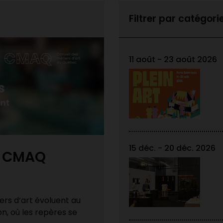
Filtrer par catégori
11 août - 23 août 2026
15 déc. - 20 déc. 2026
Expositions des
tion bien
DEC Techniques
Félicitations aux finissant·
25-2026 !
d’art du Cégep Limoilou et 