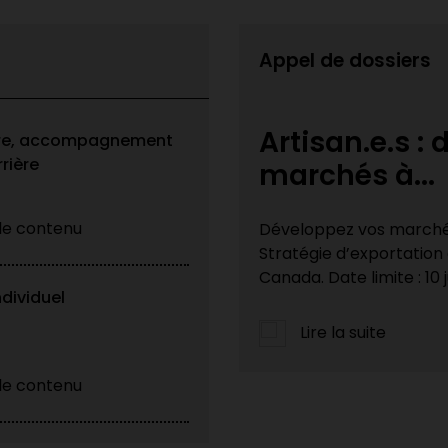
Appel de dossiers
loppez vos
Appel à cand
ire, accompagnement
rière
patrimoine M
 le contenu
national grâce à la
La Ville de Montréal lan
e du gouvernement du
Patrimoine 2026 avec H
du Québec. Artisan·es du
ndividuel
Lire la suite
 le contenu