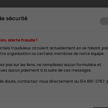
de sécurité
ents
Prix d’excellence
Membrariat
Formation
Res
on, alerte fraude !
rriels frauduleux circulent actuellement en se faisant pa
tre organisation ou certains membres de notre équipe.
uez pas sur les liens, ne remplissez aucun formulaire et
tuez aucun paiement à la suite de ces messages.
de doute, contactez-nous directement au 514 861-2787, 