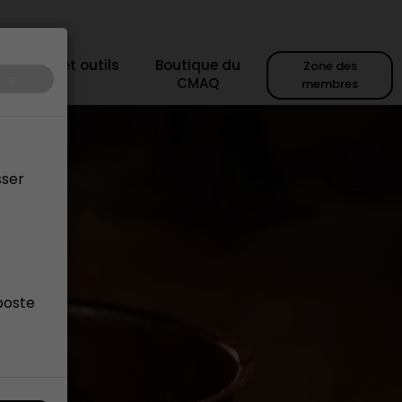
sources et outils
Boutique du
Zone des
×
CMAQ
membres
sser
poste