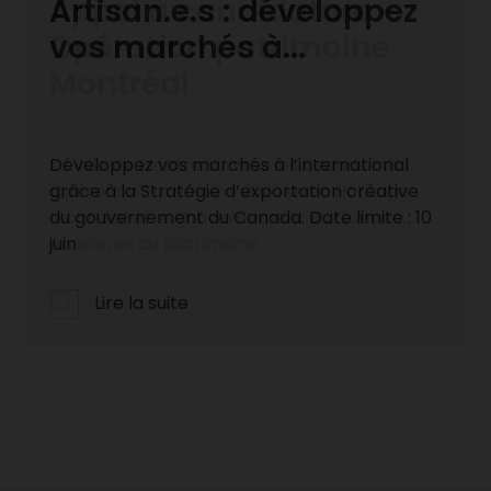
Artisan.e.s : développez
Appel à candidature -
vos marchés à...
Opération patrimoine
Montréal
Développez vos marchés à l’international
La Ville de Montréal lance les Grands Prix
grâce à la Stratégie d’exportation créative
Opération Patrimoine 2026 avec Héritage
du gouvernement du Canada. Date limite : 10
Montréal et le gouvernement du Québec.
juin
Artisan·es du patrimoine,...
Lire la suite
Lire la suite