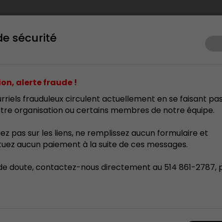
de sécurité
ents
Prix d’excellence
Membrariat
Formation
Res
on, alerte fraude !
rriels frauduleux circulent actuellement en se faisant pa
tre organisation ou certains membres de notre équipe.
uez pas sur les liens, ne remplissez aucun formulaire et
tuez aucun paiement à la suite de ces messages.
de doute, contactez-nous directement au 514 861-2787, 