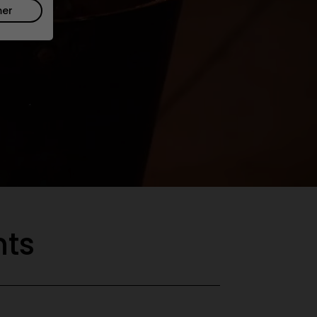
mer
ts