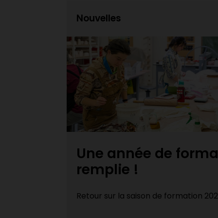
Nouvelles
Expositions des fini
bien
DEC Techniques de..
Félicitations aux finissant·e·s du DE
d’art du Cégep Limoilou et du Cégep