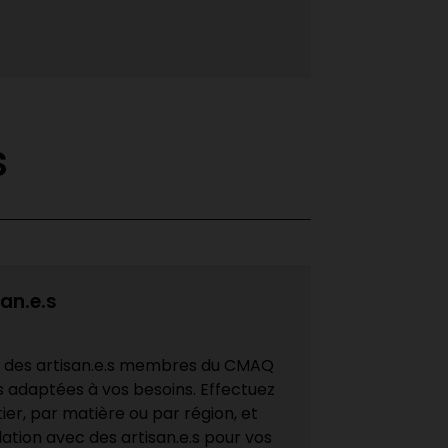
s
san.e.s
e des artisan.e.s membres du CMAQ
s adaptées à vos besoins. Effectuez
er, par matière ou par région, et
ation avec des artisan.e.s pour vos