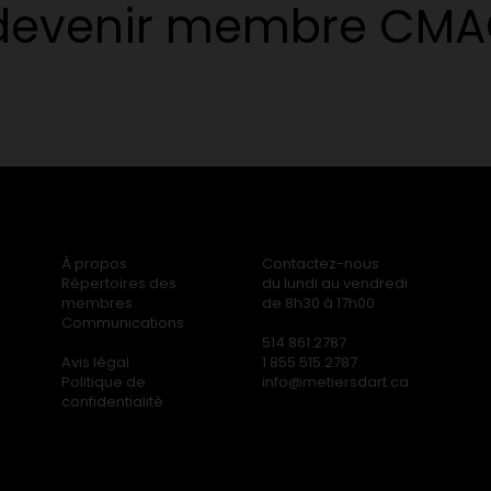
 devenir membre CM
À propos
Contactez-nous
Répertoires des
du lundi au vendredi
membres
de 8h30 à 17h00
Communications
514 861.2787
Avis légal
1 855 515.2787
Politique de
info@metiersdart.ca
confidentialité