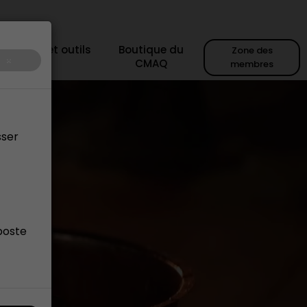
sources et outils
Boutique du
Zone des
×
CMAQ
membres
sser
poste