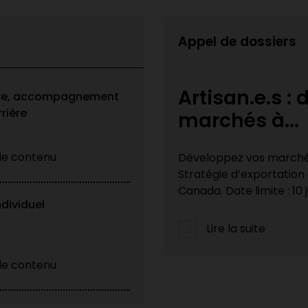
Appel de dossiers
loppez vos
Appel à cand
ire, accompagnement
rière
patrimoine M
 le contenu
national grâce à la
La Ville de Montréal lan
e du gouvernement du
Patrimoine 2026 avec H
du Québec. Artisan·es du
ndividuel
Lire la suite
 le contenu