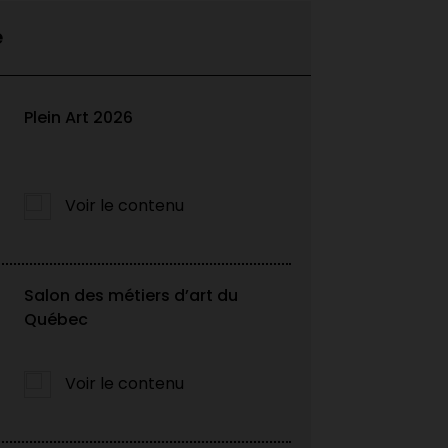
e
Plein Art 2026
Voir le contenu
Salon des métiers d’art du
éveloppez vos
Québec
Voir le contenu
international grâce à la
éative du gouvernement du