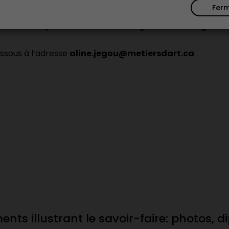
Fer
sont disponibles en français, en anglais
essous à l’adresse
aline.jegou@metiersdart.ca
nts illustrant le savoir-faire: photos, d