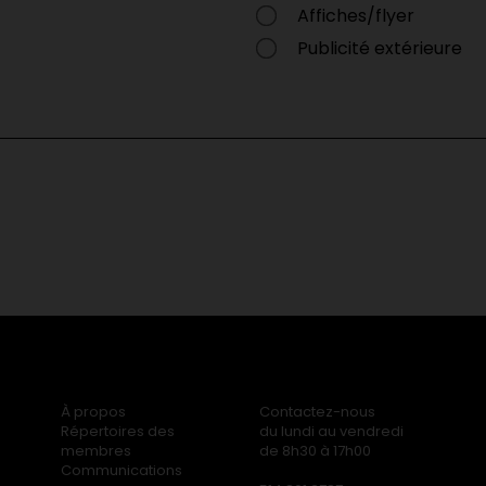
Affiches/flyer
Publicité extérieure
À propos
Contactez-nous
Répertoires des
du lundi au vendredi
membres
de 8h30 à 17h00
Communications