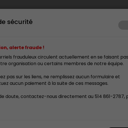
de sécurité
ents
Prix d’excellence
Membrariat
Formation
Res
on, alerte fraude !
rriels frauduleux circulent actuellement en se faisant pa
tre organisation ou certains membres de notre équipe.
Parcours Nouveau
uez pas sur les liens, ne remplissez aucun formulaire et
tuez aucun paiement à la suite de ces messages.
de doute, contactez-nous directement au 514 861-2787, 
mais vous pouvez vous inscrire sur notre liste d’attente! 
 le lancement d’un parcours dédié aux nouveaux arrivants
éal!