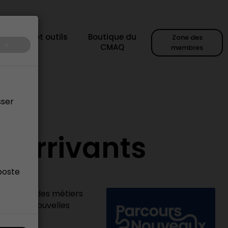
sources et outils
Boutique du
Zone des
×
CMAQ
membres
sser
x Arrivants
poste
Le Conseil des métiers
 et aux nouvelles