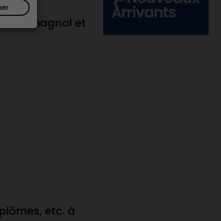
mer
, en espagnol et
iplômes, etc. à