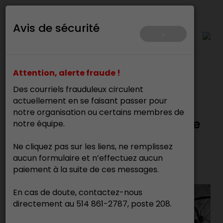
Avis de sécurité
×
Attention, alerte fraude !
Des courriels frauduleux circulent
Accueil
>
Inscription événement
actuellement en se faisant passer pour
notre organisation ou certains membres de
Inscription : COMPLET Nouage
notre équipe.
sculptural en fil de papier à
Ne cliquez pas sur les liens, ne remplissez
partir grilles de notations
aucun formulaire et n’effectuez aucun
paiement à la suite de ces messages.
Du mercredi 15 octobre 2025
En cas de doute, contactez-nous
09 h 00 au jeudi 16 octobre 2025
directement au 514 861-2787, poste 208.
17 h 00