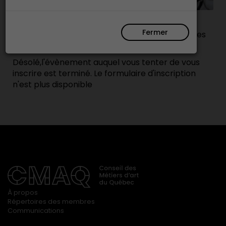
155 Boulevard Charest Est,
Québec, QC G1K 3G6, Canada
Fermer
Une initiation à la création d’œuvres sculpturales
en ficelle de papier
Désolé,l'évènement auquel vous tenter de vous
inscrire est terminé. Le formulaire d'inscription
n'est plus disponible
À propos
Répertoires des membres
Communications