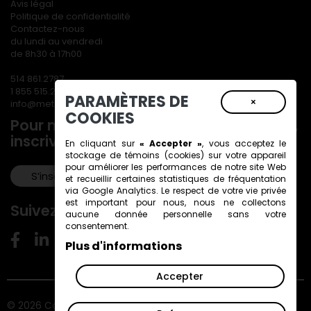
Avis légal
Politique de confidentialité
Contactez-nous
du lundi au vendredi
de 8h30 à 17h00
514 861.2787
1 855 515.2787
PARAMÈTRES DE
×
info@metiersdart.ca
COOKIES
Pour ne rien manquer de nos actualités,
inscrivez-vous à notre infolettre!
En cliquant sur
« Accepter »
, vous acceptez le
stockage de
témoins (cookies)
sur votre appareil
pour améliorer les performances de notre site Web
S’inscrire!
et recueillir certaines statistiques de fréquentation
via Google Analytics. Le respect de votre vie privée
est important pour nous, nous ne collectons
Suivez-nous!
aucune donnée personnelle sans votre
consentement.
Plus d'informations
Accepter
© 2026 Conseil des métiers d'art du Québec. Tous droits