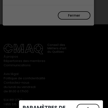
Fermer
À propos
Répertoires des membres
Communications
Avis légal
Politique de confidentialité
Contactez-nous
du lundi au vendredi
de 8h30 à 17h00
514 861.2787
1 855 515.2787
PARAMÈTRES DE