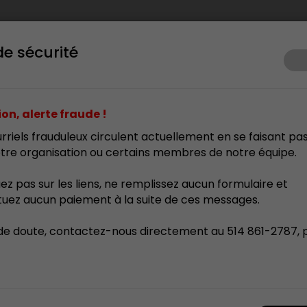
de sécurité
ents
Prix d’excellence
Membrariat
Formation
Res
on, alerte fraude !
rriels frauduleux circulent actuellement en se faisant pa
tre organisation ou certains membres de notre équipe.
uez pas sur les liens, ne remplissez aucun formulaire et
tuez aucun paiement à la suite de ces messages.
de doute, contactez-nous directement au 514 861-2787, 