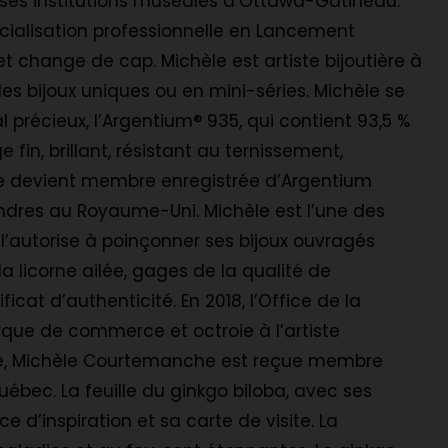
rses institutions muséales d’Ottawa-Gatineau.
cialisation professionnelle en Lancement
 change de cap. Michèle est artiste bijoutière à
des bijoux uniques ou en mini-séries. Michèle se
récieux, l’Argentium® 935, qui contient 93,5 %
fin, brillant, résistant au ternissement,
le devient membre enregistrée d’Argentium
ondres au Royaume-Uni. Michèle est l’une des
 l’autorise à poinçonner ses bijoux ouvragés
a licorne ailée, gages de la qualité de
cat d’authenticité. En 2018, l’Office de la
que de commerce et octroie à l’artiste
ée, Michèle Courtemanche est reçue membre
uébec. La feuille du ginkgo biloba, avec ses
e d’inspiration et sa carte de visite. La