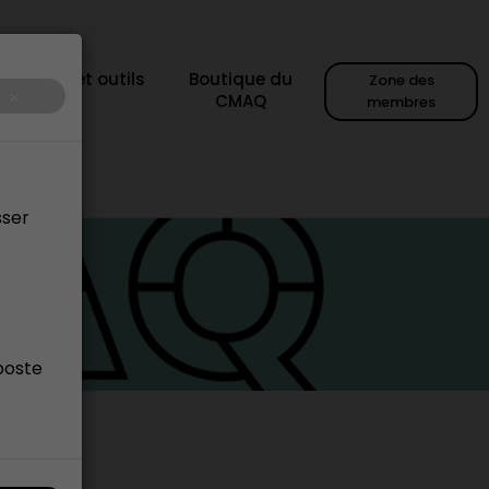
sources et outils
Boutique du
Zone des
×
CMAQ
membres
sser
poste