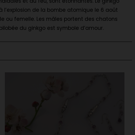
 maladies et au feu, sont étonnantes. Le ginkgo
é à l’explosion de la bombe atomique le 6 août
âle ou femelle. Les mâles portent des chatons
le bilobée du ginkgo est symbole d’amour.