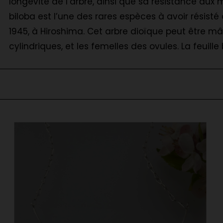
longévité de l’arbre, ainsi que sa résistance aux
biloba est l’une des rares espèces à avoir résist
1945, à Hiroshima. Cet arbre dioïque peut être m
cylindriques, et les femelles des ovules. La feuil