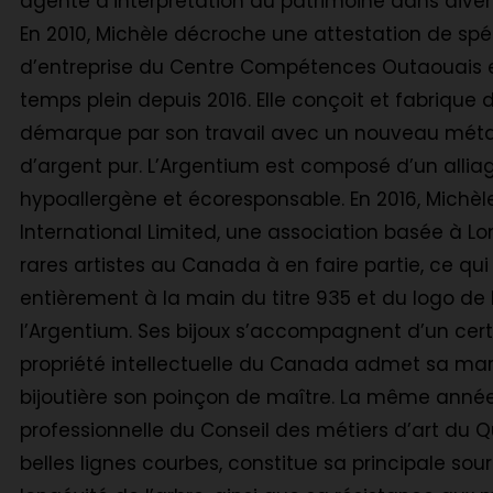
agente d’interprétation du patrimoine dans dive
En 2010, Michèle décroche une attestation de spé
d’entreprise du Centre Compétences Outaouais et
temps plein depuis 2016. Elle conçoit et fabrique 
démarque par son travail avec un nouveau métal p
d’argent pur. L’Argentium est composé d’un alliage 
hypoallergène et écoresponsable. En 2016, Michè
International Limited, une association basée à L
rares artistes au Canada à en faire partie, ce qui
entièrement à la main du titre 935 et du logo de l
l’Argentium. Ses bijoux s’accompagnent d’un certifi
propriété intellectuelle du Canada admet sa mar
bijoutière son poinçon de maître. La même ann
professionnelle du Conseil des métiers d’art du Q
belles lignes courbes, constitue sa principale sourc