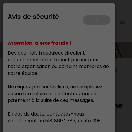
Avis de sécurité
×
Attention, alerte fraude !
Des courriels frauduleux circulent
actuellement en se faisant passer pour
notre organisation ou certains membres de
Accueil
>
Ressources et outils
>
Architecture et
notre équipe.
patrimoine
>
À propos
Ne cliquez pas sur les liens, ne remplissez
aucun formulaire et n’effectuez aucun
Métiers d’art liés à
paiement à la suite de ces messages.
l’architecture et au patrimoine
En cas de doute, contactez-nous
directement au 514 861-2787, poste 208.
À propos