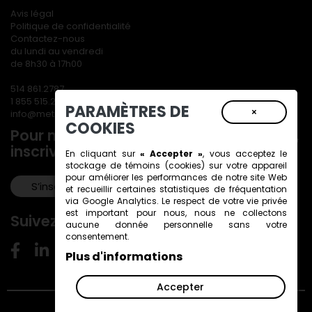
Avis légal
Politique de confidentialité
Contactez-nous
du lundi au vendredi
de 8h30 à 17h00
514 861.2787
1 855 515.2787
PARAMÈTRES DE
×
info@metiersdart.ca
COOKIES
Pour ne rien manquer de nos actualités,
inscrivez-vous à notre infolettre!
En cliquant sur
« Accepter »
, vous acceptez le
stockage de
témoins (cookies)
sur votre appareil
pour améliorer les performances de notre site Web
S’inscrire!
et recueillir certaines statistiques de fréquentation
via Google Analytics. Le respect de votre vie privée
est important pour nous, nous ne collectons
Suivez-nous!
aucune donnée personnelle sans votre
consentement.
Plus d'informations
Accepter