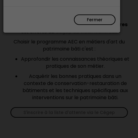
patrimoine
Fermer
Cette formation de spécialisation de
510 heures
est offerte au
Cégep du Vieux Montréal
.
Choisir le programme AEC en métiers d'art du
patrimoine bâti c'est :
Approfondir les connaissances théoriques et
pratiques de son métier.
Acquérir les bonnes pratiques dans un
contexte de conservation-restauration de
bâtiments et les techniques spécifiques aux
interventions sur le patrimoine bâti.
S'inscrire à la liste d'attente via le Cégep