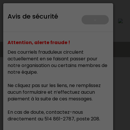
Avis de sécurité
×
Attention, alerte fraude !
Des courriels frauduleux circulent
actuellement en se faisant passer pour
notre organisation ou certains membres de
Accueil
>
Formation
>
AEC - Patrimoine bâti
notre équipe.
Ne cliquez pas sur les liens, ne remplissez
AEC - Métiers d’art du
aucun formulaire et n’effectuez aucun
patrimoine bâti
paiement à la suite de ces messages.
En cas de doute, contactez-nous
Devenez un artisan du
directement au 514 861-2787, poste 208.