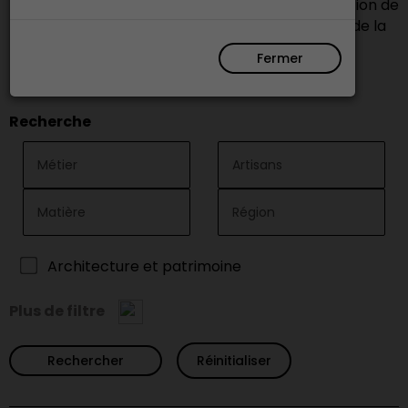
recherches pour trouver nos membres en fonction de
leur métier, le matériau de base transformé, ou de la
région où ils exercent leur activité.
Fermer
Recherche
Architecture et patrimoine
Plus de filtre
Réinitialiser