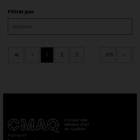
Filtrer par
...
≪
<
1
2
3
105
>
À propos