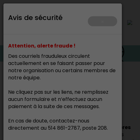
Avis de sécurité
×
Attention, alerte fraude !
Des courriels frauduleux circulent
actuellement en se faisant passer pour
notre organisation ou certains membres de
Accueil
>
notre équipe.
Ne cliquez pas sur les liens, ne remplissez
Trouvez un·e artisan·e
aucun formulaire et n’effectuez aucun
professionnel·le
paiement à la suite de ces messages.
En cas de doute, contactez-nous
Ce répertoire regroupe l’ensemble des membres
directement au 514 861-2787, poste 208.
professionnels du CMAQ.
Vous pouvez faire des