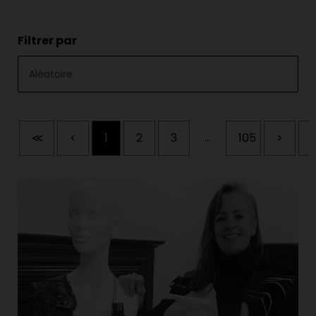
Filtrer par
...
≪
<
1
2
3
105
>