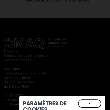
L'exposition au plomb
(mai 2024)
À propos
Répertoires des membres
Communications
Avis légal
Politique de confidentialité
Contactez-nous
du lundi au vendredi
de 8h30 à 17h00
514 861.2787
1 855 515.2787
PARAMÈTRES DE
×
info@metiersdart.ca
COOKIES