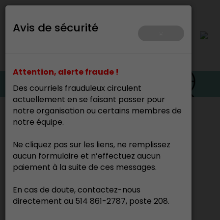
Avis de sécurité
×
Attention, alerte fraude !
Des courriels frauduleux circulent
actuellement en se faisant passer pour
notre organisation ou certains membres de
Accueil
>
Ressources et outils
>
Ressources
notre équipe.
documentaires
Ne cliquez pas sur les liens, ne remplissez
Domaine des métiers d’art
aucun formulaire et n’effectuez aucun
paiement à la suite de ces messages.
Analyse de profession : artisan, artisane,
artiste en métiers d'art (2023)
En cas de doute, contactez-nous
Référentiel de compétence pour la
directement au 514 861-2787, poste 208.
profession : artisan, artisane, artiste en
métiers d’art (2023)