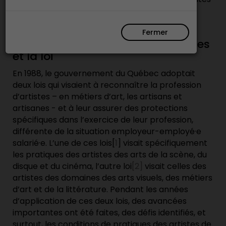
des artistes en métiers d’art.
Fermer
Le statut professionnel des artistes
et la loi
En 1988, le gouvernement du Québec adoptait
deux lois qui visaient à reconnaître la profession
d’artistes – en métiers d’art, les artisans et
artisanes - et à leur assurer des protections
spécifiques dans l’exercice de leur profession,
différente de la situation employeur-employé·e
salarié·e. L’une de ces lois[
1
] visait spécifiquement
les pratiques des artistes des arts de la scène, du
disque et du cinéma, l’autre loi
[2]
visait celles des
artistes des domaines des arts visuels, des métiers
d’art et de la littérature. Pendant les années
d’application de ces deux lois, des avancées
importantes ont été faites, des défis identifiés, et
surtout, les conditions de pratiques des artistes de