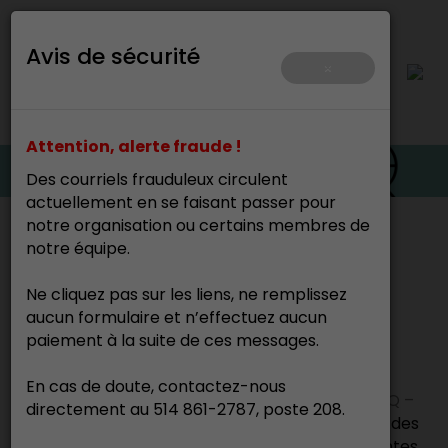
Avis de sécurité
×
Attention, alerte fraude !
Des courriels frauduleux circulent
actuellement en se faisant passer pour
notre organisation ou certains membres de
Accueil
>
Ressources et outils
>
Droit d’auteur
notre équipe.
Ne cliquez pas sur les liens, ne remplissez
Droit d'auteur
aucun formulaire et n’effectuez aucun
paiement à la suite de ces messages.
Vous avez des questions sur votre statut
En cas de doute, contactez-nous
professionnel ou vos droits d’auteur? Notre
FAQ –
directement au 514 861-2787, poste 208.
Statut professionnel et droit d’auteur
apporte des
réponses claires aux questions les plus fréquentes