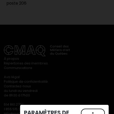
poste 206
À propos
Répertoires des membres
Communications
Avis légal
Politique de confidentialité
Contactez-nous
du lundi au vendredi
de 8h30 à 17h00
514 861.2787
1 855 515.2787
PARAMÈTRES DE
×
info@metiersdart.ca