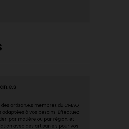
...
s
san.e.s
e des artisan.e.s membres du CMAQ
s adaptées à vos besoins. Effectuez
er, par matière ou par région, et
ation avec des artisan.e.s pour vos