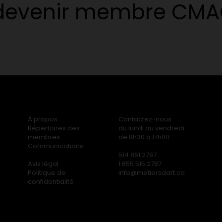
 devenir membre CM
À propos
Contactez-nous
Répertoires des
du lundi au vendredi
membres
de 8h30 à 17h00
Communications
514 861.2787
Avis légal
1 855 515.2787
Politique de
info@metiersdart.ca
confidentialité