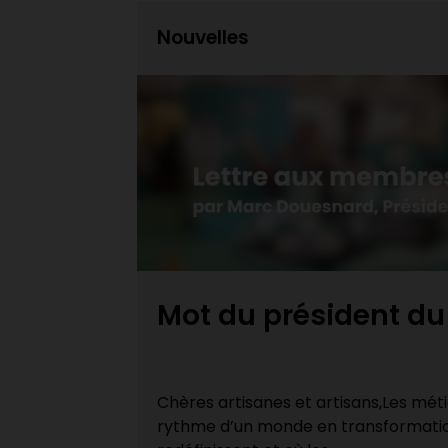
Nouvelles
AQ
Une année de forma
remplie !
 évoluent au
Retour sur la saison de formation 20
 repères se