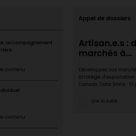
Appel de dossiers
loppez vos
Appel à cand
ire, accompagnement
rière
patrimoine M
 le contenu
national grâce à la
La Ville de Montréal lan
e du gouvernement du
Patrimoine 2026 avec H
du Québec. Artisan·es du
ndividuel
Lire la suite
 le contenu