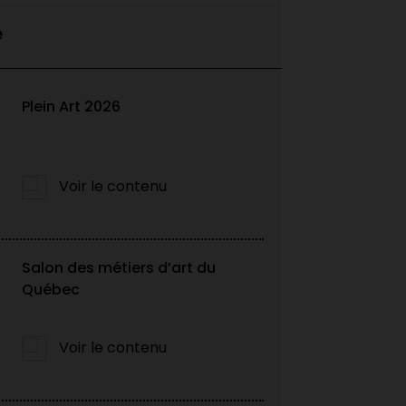
e
Plein Art 2026
Voir le contenu
Salon des métiers d’art du
 finissant·e·s du
Québec
 de...
Voir le contenu
e·s du DEC Techniques de métiers
du Cégep du Vieux Montréal pour