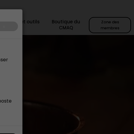
sources et outils
Boutique du
Zone des
×
CMAQ
membres
sser
poste