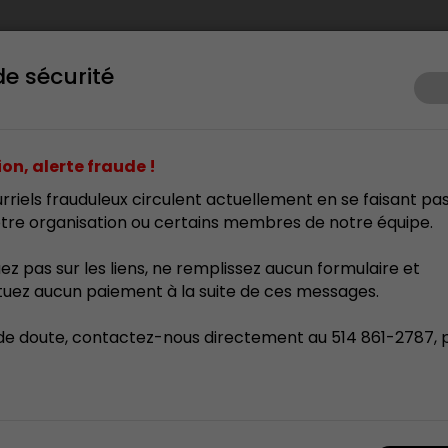
de sécurité
ents
Prix d’excellence
Membrariat
Formation
Res
on, alerte fraude !
rriels frauduleux circulent actuellement en se faisant pa
tre organisation ou certains membres de notre équipe.
uez pas sur les liens, ne remplissez aucun formulaire et
tuez aucun paiement à la suite de ces messages.
de doute, contactez-nous directement au 514 861-2787, 