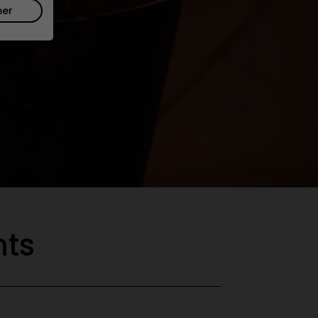
mer
ts