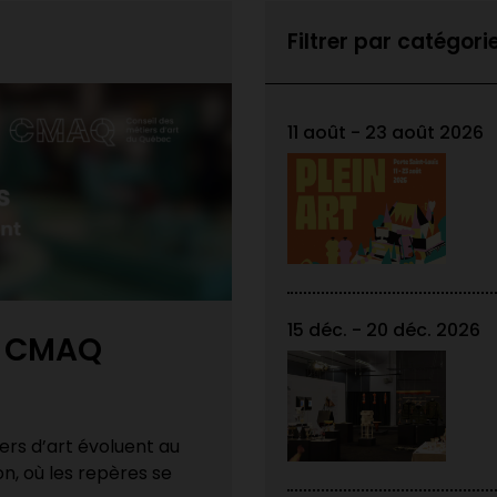
Filtrer par catégori
11 août - 23 août 2026
15 déc. - 20 déc. 2026
Expositions des
tion bien
DEC Techniques
Félicitations aux finissant·
25-2026 !
d’art du Cégep Limoilou et 