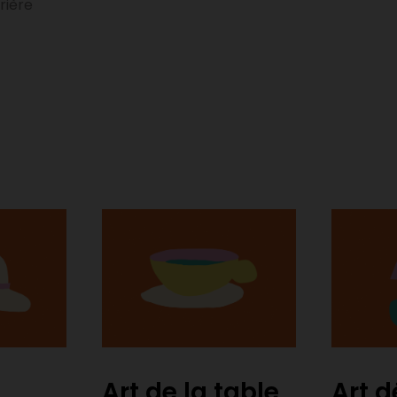
rière
Art de la table
Art d