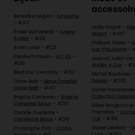
accessoir
Bénédite Séguin –
Amulette
– #317
Linda Gagné –
Alp
Émilie Dell’Aniello –
Aniello
Sélect
– #407
Atelier
– #221
Philippe Tissier –
A
Arieh Lobel – #123
cuir PHILAMAIN
– #
Élisabeth Poulin –
Art-Éli
–
Jean et Julien Ver
#318
Atelier V Cuir
– #2
Béatrice Tremblay – #312
Michel Boudreau 
Design
– #220
Diane Balit –
Bijoux Émaillés
Diane Balit
– #417
Daniel Passelande
Collection Diagon
Brigitte Campeau –
Brigitte
Campeau bijoux
– #210
Gilles Bergeron et
Tremblay –
Conce
Camille Ouellette –
Cuir
– #319
Camillette Bijoux
– #216
Gisèle Désilets –
D
Christophe Poly –
Crono
Cuirs
– #302
design inc
– #111