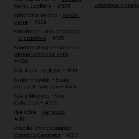
Véronique d'Arag
Kemp Joaillière
– #309
Stéphanie Béland –
Percé-
Verre
– #209
Samantha-Jane Crawford
–
s.j.crawford
– #105
Sandrine Giraud –
Sandrine
Giraud Créations Paris
–
#400
Solli Rojas –
Solli Art
– #119
Sonia Imbeault –
Sonia
Imbeault Joaillière
– #418
Sylvie Bilodeau –
Syb
Collection
– #300
Lise Côté –
Verretigo
–
#301
Priscilla Chang Delgado –
Wambra Ceramics
– #213