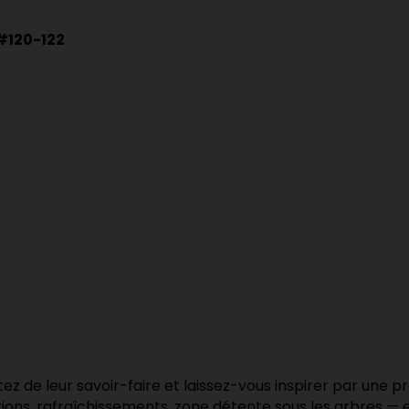
#120-122
cutez de leur savoir-faire et laissez-vous inspirer par une
ons, rafraîchissements, zone détente sous les arbres — e