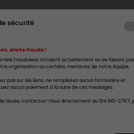
de sécurité
ents
Prix d’excellence
Membrariat
Formation
Res
on, alerte fraude !
rriels frauduleux circulent actuellement en se faisant pa
tre organisation ou certains membres de notre équipe.
uez pas sur les liens, ne remplissez aucun formulaire et
tuez aucun paiement à la suite de ces messages.
de doute, contactez-nous directement au 514 861-2787, 
rt Québec 2025