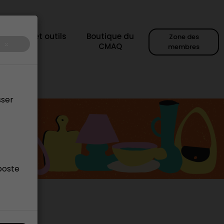
sources et outils
Boutique du
Zone des
×
CMAQ
membres
sser
poste