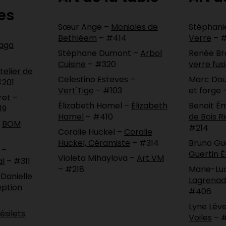
es
Sœur Ange –
Moniales de
Stéphani
Bethléem
– #414
Verre
– 
aga
Stéphane Dumont –
Arbol
Renée Br
Cuisine
– #320
verre fus
telier de
Celestino Esteves –
Marc Dou
201
Vert'Tige
– #103
et forge 
ret –
Élizabeth Hamel –
Élizabeth
Benoit É
19
Hamel
– #410
de Bois 
–
BOM
#214
Coralie Huckel –
Coralie
Huckel, Céramiste
– #314
Bruno Gu
 –
Guertin É
Violeta Mihaylova –
Art VM
al
– #311
– #218
Marie-Lu
 Danielle
Lagrenad
ption
#406
Lyne Lév
ésilets
Voiles
– 