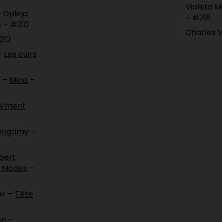
Violeta M
–
Galina
– #218
s
– #310
Charles 
212
–
Les cuirs
 –
Mino
–
Vment
rigamy
–
bert
s Modes
–
er –
Tête
on –