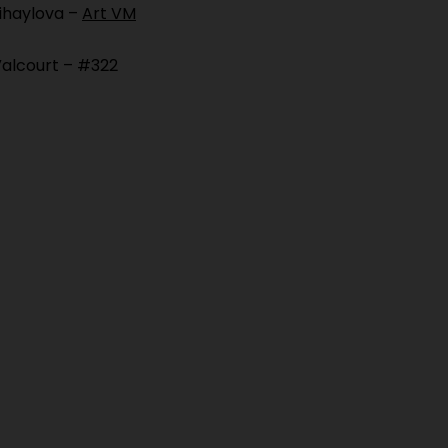
ihaylova –
Art VM
Valcourt – #322