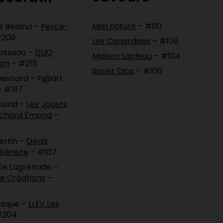
Miel nature
– #110
e Béland –
Percé-
#209
Les Canardises
– #106
osseau –
DUO
Maison Lapleau
– #104
ion
– #215
Super Dips
– #100
esnard – Fj@art
– #317
mond –
Les Jouets
Richard Émond
–
ertin –
Denis
béniste
– #107
ce Lagrenade –
e Créations
–
esque –
LLËV Les
#204