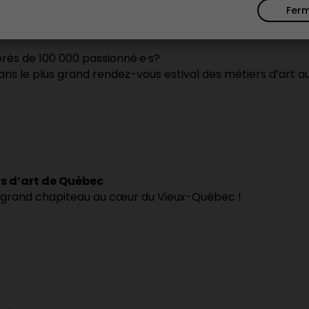
rt 2026
Fer
près de 100 000 passionné·e·s?
ns le plus grand rendez-vous estival des métiers d’art 
rs d’art de Québec
un grand chapiteau au cœur du Vieux-Québec !