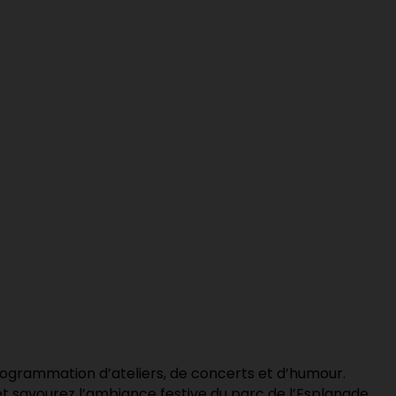
 programmation d’ateliers, de concerts et d’humour.
t savourez l’ambiance festive du parc de l’Esplanade.