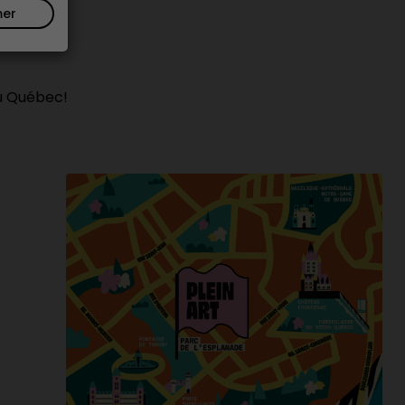
mer
au Québec!