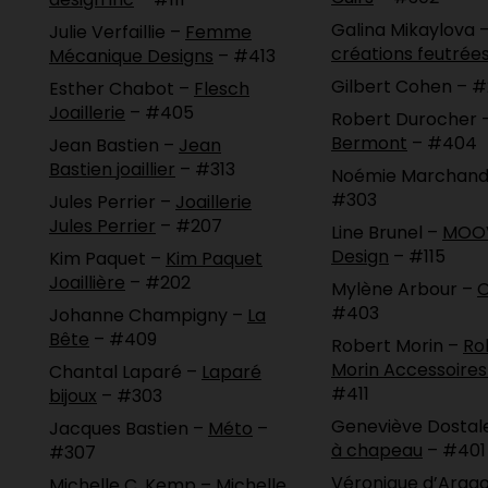
Galina Mikaylova 
Julie Verfaillie –
Femme
créations feutrée
Mécanique Designs
– #413
Gilbert Cohen – #
Esther Chabot –
Flesch
Joaillerie
– #405
Robert Durocher 
Bermont
– #404
Jean Bastien –
Jean
Bastien joaillier
– #313
Noémie Marchand
#303
Jules Perrier –
Joaillerie
Jules Perrier
– #207
Line Brunel –
MOO
Design
– #115
Kim Paquet –
Kim Paquet
Joaillière
– #202
Mylène Arbour –
O
#403
Johanne Champigny –
La
Bête
– #409
Robert Morin –
Ro
Morin Accessoire
Chantal Laparé –
Laparé
#411
bijoux
– #303
Geneviève Dostal
Jacques Bastien –
Méto
–
à chapeau
– #401
#307
Véronique d’Arag
Michelle C. Kemp –
Michelle