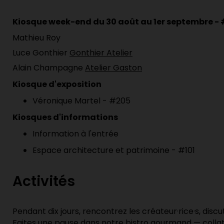
Kiosque week-end du 30 août au 1er septembre - 
Mathieu Roy
Luce Gonthier
Gonthier Atelier
Alain Champagne
Atelier Gaston
Kiosque d'exposition
Véronique Martel - #205
Kiosques d'informations
Information à l'entrée
Espace architecture et patrimoine - #101
Activités
Pendant dix jours, rencontrez les créateur·rice·s, dis
Faites une pause dans notre bistro gourmand — collati