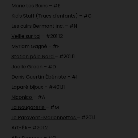
Marie Les Bains
– #E
Kid's Stuff (Trucs d'enfants)
– #C
Les cuirs Bermont inc.
– #N
Veille sur toi
– #201.12
Myriam Gagné – #F
Station pôle Nord
– #201.11
Joelle Green
– #D
Denis Guertin Ébéniste
– #1
Laparé bijoux
– #401.11
Niconico
– #A
La Nougaterie
– #M
Le Paravent-Marionnettes
– #201.1
Art-Éli
– #201.2
Allo Simonne
– #O