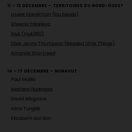
11 – 13 DÉCEMBRE – TERRITOIRES DU NORD-OUEST
Louise Speakman (lou.beads)
Sheena Yakeleya
Inuk (Inuk360)
Dixie Jenny Thompson (Beaded Little Things)
Amanda Shortreed
14 – 17 DÉCEMBRE – NUNAVUT
Paul Malliki
Mathew Nuqingaq
David Nibgoarsi
Alina Tungilik
Elizabeth Gordon