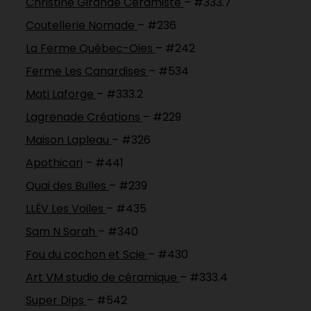
Christine Girande Céramiste
– #333.7
Coutellerie Nomade
– #236
La Ferme Québec-Oies
– #242
Ferme Les Canardises
– #534
Mati Laforge
– #333.2
Lagrenade Créations
– #229
Maison Lapleau
– #326
Apothicari
– #441
Quai des Bulles
– #239
LLËV Les Voiles
– #435
Sam N Sarah
– #340
Fou du cochon et Scie
– #430
Art VM studio de céramique
– #333.4
Super Dips
– #542