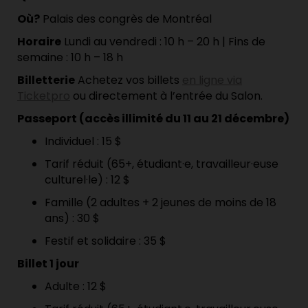
Où?
Palais des congrès de Montréal
Horaire
Lundi au vendredi : 10 h – 20 h | Fins de
semaine : 10 h – 18 h
Billetterie
Achetez vos billets
en ligne via
Ticketpro
ou directement à l’entrée du Salon.
Passeport (accès illimité du 11 au 21 décembre)
Individuel : 15 $
Tarif réduit (65+, étudiant·e, travailleur·euse
culturel·le) : 12 $
Famille (2 adultes + 2 jeunes de moins de 18
ans) : 30 $
Festif et solidaire : 35 $
Billet 1 jour
Adulte : 12 $