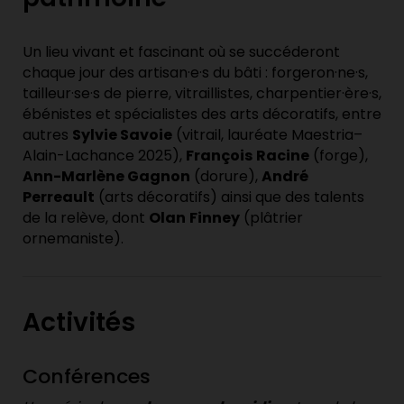
Un lieu vivant et fascinant où se succéderont
chaque jour des artisan·e·s du bâti : forgeron·ne·s,
tailleur·se·s de pierre, vitraillistes, charpentier·ère·s,
ébénistes et spécialistes des arts décoratifs, entre
autres
Sylvie Savoie
(vitrail, lauréate Maestria–
Alain-Lachance 2025),
François
Racine
(forge),
Ann-Marlène Gagnon
(dorure),
André
Perreault
(arts décoratifs) ainsi que des talents
de la relève, dont
Olan
Finney
(plâtrier
ornemaniste).
Activités
Conférences