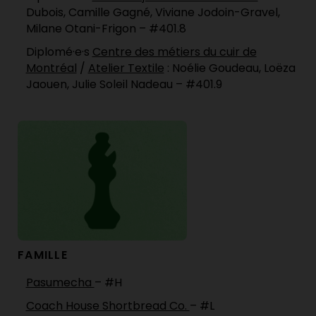
Dubois, Camille Gagné, Viviane Jodoin-Gravel,
Milane Otani-Frigon – #401.8
Diplomé·e·s
Centre des métiers du cuir de
Montréal
/
Atelier Textile
: Noélie Goudeau, Loëza
Jaouen, Julie Soleil Nadeau – #401.9
FAMILLE
Pasumecha
– #H
Coach House Shortbread Co.
– #L