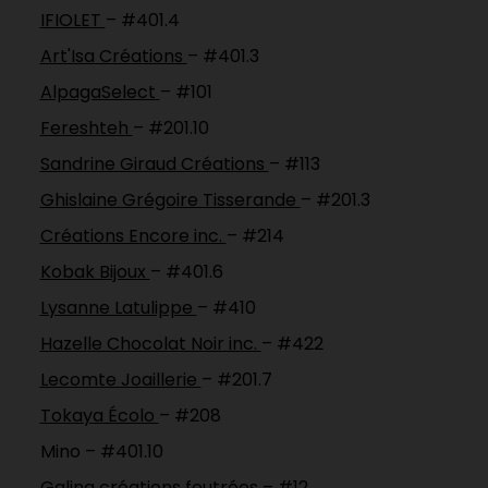
IFIOLET
– #401.4
Art'Isa Créations
– #401.3
AlpagaSelect
– #101
Fereshteh
– #201.10
Sandrine Giraud Créations
– #113
Ghislaine Grégoire Tisserande
– #201.3
Créations Encore inc.
– #214
Kobak Bijoux
– #401.6
Lysanne Latulippe
– #410
Hazelle Chocolat Noir inc.
– #422
Lecomte Joaillerie
– #201.7
Tokaya Écolo
– #208
Mino – #401.10
Galina créations feutrées
– #12