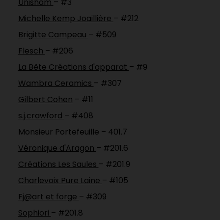
Unisham
– #3
Michelle Kemp Joaillière
– #212
Brigitte Campeau
– #509
Flesch
– #206
La Bête Créations d'apparat
– #9
Wambra Ceramics
– #307
Gilbert Cohen
– #11
s.j.crawford
– #408
Monsieur Portefeuille – 401.7
Véronique d'Aragon
– #201.6
Créations Les Saules
– #201.9
Charlevoix Pure Laine
– #105
Fj@art et forge
– #309
Sophiori
– #201.8