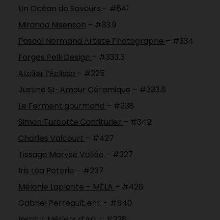
Un Océan de Saveurs
– #541
Miranda Nisenson
– #33.9
Pascal Normand Artiste Photographe
– #334
Forges Pelli Design
– #333.3
Atelier l’Éclisse
– #225
Justine St-Amour Céramique
– #333.6
Le Ferment gourmand
– #238
Simon Turcotte Confiturier
– #342
Charles Valcourt
– #427
Tissage Maryse Vallée
– #327
Iris Léa Poterie
– #237
Mélanie Laplante – MÉLA
– #426
Gabriel Perreault enr. - #540
Institut Métiers d’Art
– #328