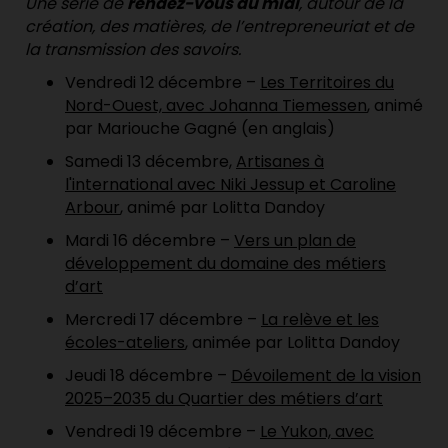
Une série de
rendez-vous du midi
, autour de la
création, des matières, de l’entrepreneuriat et de
la transmission des savoirs.
Vendredi 12 décembre –
Les Territoires du
Nord-Ouest, avec Johanna Tiemessen
, animé
par Mariouche Gagné (en anglais)
Samedi 13 décembre,
Artisanes à
l'international avec Niki Jessup et Caroline
Arbour
, animé par Lolitta Dandoy
Mardi 16 décembre –
Vers un plan de
développement du domaine des métiers
d’art
Mercredi 17 décembre –
La relève et les
écoles
-ateliers
, animée par Lolitta Dandoy
Jeudi 18 décembre –
Dévoilement de la vision
2025–2035 du Quartier des métiers d’art
Vendredi 19 décembre –
Le Yukon, avec