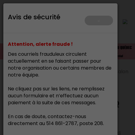
Avis de sécurité
×
Attention, alerte fraude !
Des courriels frauduleux circulent
actuellement en se faisant passer pour
notre organisation ou certains membres de
Accueil
>
Événements
>
Anciennes éditions
>
Salon
notre équipe.
des métiers d’art du Québec 2025
Ne cliquez pas sur les liens, ne remplissez
aucun formulaire et n’effectuez aucun
Retour expérience - SMAQ
paiement à la suite de ces messages.
2025
En cas de doute, contactez-nous
directement au 514 861-2787, poste 208.
Vous avez visité le Salon 2025 ? Prenez quelques