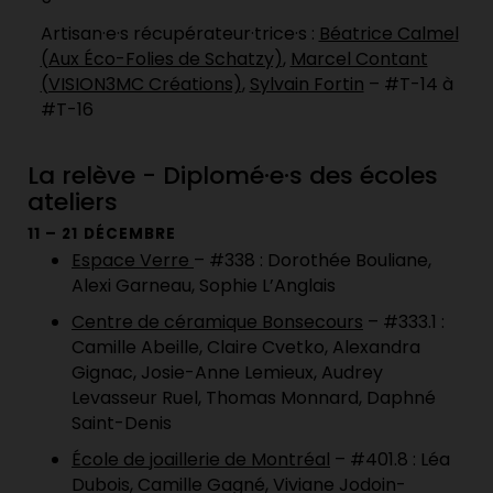
Artisan·e·s récupérateur·trice·s :
Béatrice Calmel
(Aux Éco-Folies de Schatzy)
,
Marcel Contant
(VISION3MC Créations)
,
Sylvain Fortin
– #T-14 à
#T-16
La relève - Diplomé·e·s des écoles
ateliers
11 – 21 DÉCEMBRE
Espace Verre
– #338 : Dorothée Bouliane,
Alexi Garneau, Sophie L’Anglais
Centre de céramique Bonsecours
– #333.1 :
Camille Abeille, Claire Cvetko, Alexandra
Gignac, Josie-Anne Lemieux, Audrey
Levasseur Ruel, Thomas Monnard, Daphné
Saint-Denis
École de joaillerie de Montréal
– #401.8 : Léa
Dubois, Camille Gagné, Viviane Jodoin-