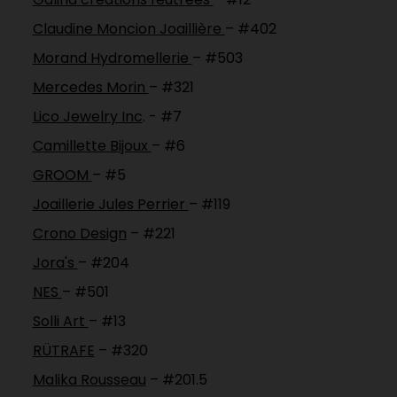
Claudine Moncion Joaillière
– #402
Morand Hydromellerie
– #503
Mercedes Morin
– #321
Lico Jewelry Inc
. - #7
Camillette Bijoux
– #6
GROOM
– #5
Joaillerie Jules Perrier
– #119
Crono Design
– #221
Jora's
– #204
NES
– #501
Solli Art
– #13
RÜTRAFE
– #320
Malika Rousseau
– #201.5