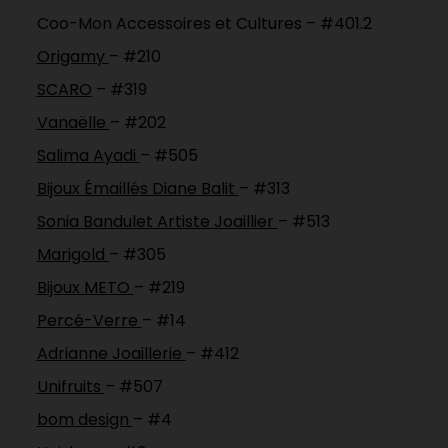
Coo-Mon Accessoires et Cultures – #401.2
Origamy
– #210
SCARO
– #319
Vanaëlle
– #202
Salima Ayadi
– #505
Bijoux Émaillés Diane Balit
– #313
Sonia Bandulet Artiste Joaillier
– #513
Marigold
– #305
Bijoux METO
– #219
Percé-Verre
– #14
Adrianne Joaillerie
– #412
Unifruits
– #507
bom design
– #4