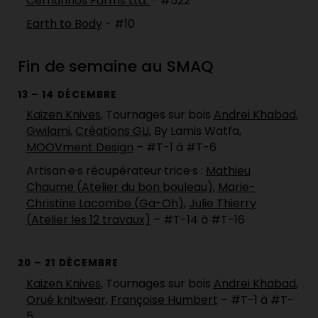
Cernunnos Farms Ltd.
– #522
Earth to Body
- #10
Fin de semaine au SMAQ
13 – 14 DÉCEMBRE
Kaizen Knives
, Tournages sur bois
Andrei Khabad
,
Gwilami
,
Créations GLi
, By Lamis Watfa,
MOOVment Design
– #T-1 à #T-6
Artisan·e·s récupérateur·trice·s :
Mathieu
Chaume (Atelier du bon bouleau)
,
Marie-
Christine Lacombe (Ga-Oh)
,
Julie Thierry
(Atelier les 12 travaux)
– #T-14 à #T-16
20 – 21 DÉCEMBRE
Kaizen Knives
, Tournages sur bois
Andrei Khabad
,
Orué knitwear
,
Françoise Humbert
– #T-1 à #T-
5