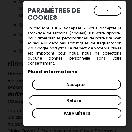
Vendredi 12 décembre, 17h00 – DJ Set par
Mercedes Morin, artisane et DJ, à découvrir
PARAMÈTRES DE
×
au kiosque #321
COOKIES
Samedi 13 décembre, 14h00 – Concert jazz
En cliquant sur
« Accepter »
, vous acceptez le
stockage de
témoins (cookies)
sur votre appareil
Vendredi 19 décembre, 17h00 – DJ Set par
pour améliorer les performances de notre site Web
Vinny Bombay
et recueillir certaines statistiques de fréquentation
via Google Analytics. Le respect de votre vie privée
Samedi 20 décembre, 14h00 – Concert jazz
est important pour nous, nous ne collectons
aucune donnée personnelle sans votre
Films
consentement.
Plus d'informations
Découvrez un programme de films qui mettent en
images la matière, le geste et la transmission,
Accepter
présenté en collaboration avec l’
Office national
du film du Canada
(ONF). À voir en continu tout
au long du Salon!
Refuser
Le panier de Alanis Obomsawin / Reportages nº
PARAMÈTRES
105 de Georges Ayotte / Le coeur battant d’une
nation de Eric Janvier / Le coq de clocher de
Claire Boyer / Courtepointe de Gayle Thomas /