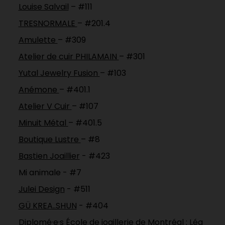
Louise Salvail
– #111
TRESNORMALE
– #201.4
Amulette
– #309
Atelier de cuir PHILAMAIN
– #301
Yutal Jewelry Fusion
– #103
Anémone
– #401.1
Atelier V Cuir
– #107
Minuit Métal
– #401.5
Boutique Lustre
– #8
Bastien Joaillier
- #423
Mi animale - #7
Julei Design
- #511
GÜ KREA..SHUN
- #404
Diplomé·e·s
École de joaillerie de Montréal
: Léa