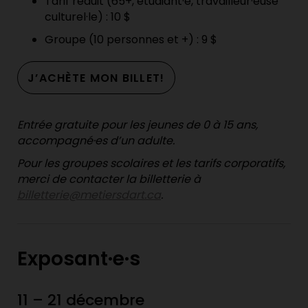
Tarif réduit (65+, étudiant·e, travailleur·euse
culturel·le) : 10 $
Groupe (10 personnes et +) : 9 $
J’ACHÈTE MON BILLET!
Entrée gratuite pour les jeunes de 0 à 15 ans,
accompagné·es d’un adulte.
Pour les groupes scolaires et les tarifs corporatifs,
merci de contacter la billetterie à
billetterie@metiersdart.ca
.
Exposant·e·s
11 – 21 décembre