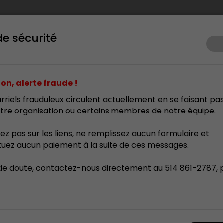
de sécurité
ents
Prix d’excellence
Membrariat
Formation
Res
on, alerte fraude !
rriels frauduleux circulent actuellement en se faisant pa
tre organisation ou certains membres de notre équipe.
uez pas sur les liens, ne remplissez aucun formulaire et
tuez aucun paiement à la suite de ces messages.
de doute, contactez-nous directement au 514 861-2787, 