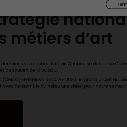
Fer
tratégie nationa
s métiers d’art
 le domaine des métiers d’art au Québec se dote d’un Cadr
 et au soutien de la SODEC.
c (CMAQ) a déployé en 2025-2026 un grand projet qui vise 
 avec l’ensemble du milieu une vision pour notre secteur