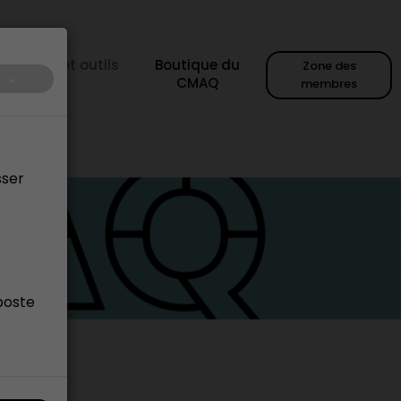
sources et outils
Boutique du
Zone des
×
CMAQ
membres
sser
poste