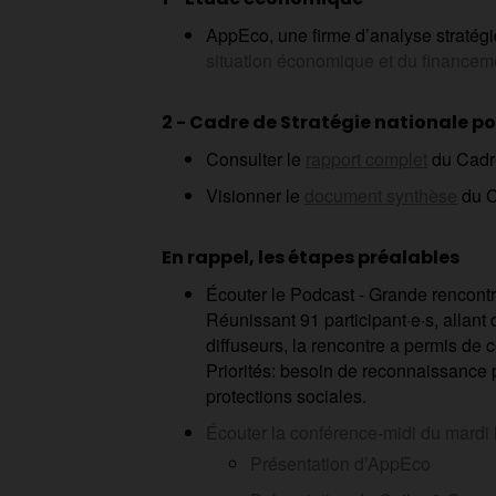
AppEco, une firme d’analyse stratégiq
situation économique et du financem
2 - Cadre de Stratégie nationale po
Consulter le
rapport complet
du Cadre
Visionner le
document synthèse
du 
En rappel, les étapes préalables
Écouter le
Podcast - Grande rencontre
Réunissant 91 participant·e·s, allan
diffuseurs, la rencontre a permis de 
Priorités: besoin de reconnaissance pu
protections sociales.
Écouter la conférence-midi du mardi
Présentation d’AppEco