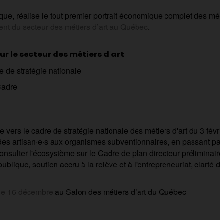
ue, réalise le tout premier portrait économique complet des métie
ent du secteur des métiers d’art au Québec
.
ur le secteur des métiers d'art
 de stratégie nationale
Cadre
 vers le cadre de stratégie nationale des métiers d'art
du 3 févr
t des artisan·e·s aux organismes subventionnaires, en passant p
consulter l'écosystème sur le Cadre de plan directeur préliminair
blique, soutien accru à la relève et à l'entrepreneuriat, clarté 
 le 16 décembre
au Salon des métiers d’art du Québec