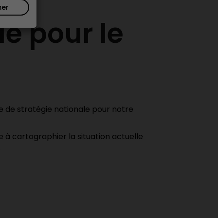
mer
le pour le
e de stratégie nationale pour notre
à cartographier la situation actuelle
.