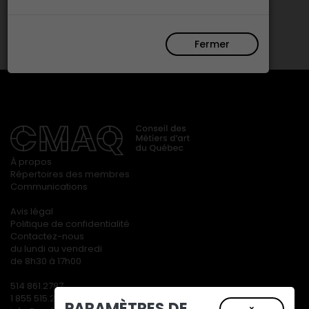
Fermer
À propos
Répertoires des membres
Communications
Avis légal
Politique de confidentialité
Contactez-nous
du lundi au vendredi
de 8h30 à 17h00
514 861.2787
1 855 515.2787
PARAMÈTRES DE