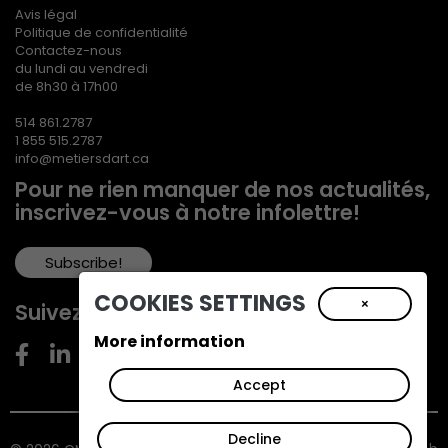
Avis légal
Politique de confidentialité
Contactez-nous
du lundi au vendredi
de 8h30 à 17h00
514 861.2787
1 855 515.2787
info@metiersdart.ca
Pour ne rien manquer de nos actualités,
inscrivez-vous à notre infolettre!
Subscribe!
COOKIES SETTINGS
×
Suivez-nous!
More information
Accept
Decline