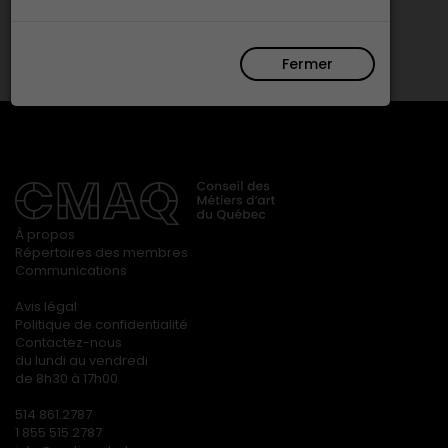
Fermer
À propos
Répertoires des membres
Communications
Avis légal
Politique de confidentialité
Contactez-nous
du lundi au vendredi
de 8h30 à 17h00
514 861.2787
1 855 515.2787