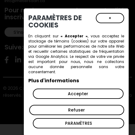
info@metiersdart.ca
Pour ne rien manquer de nos actualités,
inscrivez-vous à notre infolettre!
PARAMÈTRES DE
×
COOKIES
S’inscrire!
En cliquant sur
« Accepter »
, vous acceptez le
stockage de
témoins (cookies)
sur votre appareil
Suivez-nous!
pour améliorer les performances de notre site Web
et recueillir certaines statistiques de fréquentation
via Google Analytics. Le respect de votre vie privée
est important pour nous, nous ne collectons
aucune donnée personnelle sans votre
consentement.
Plus d'informations
© 2026 Conseil des métiers d'art du Québec. Tous droits
Accepter
réservés.
ViGlob
Refuser
PARAMÈTRES