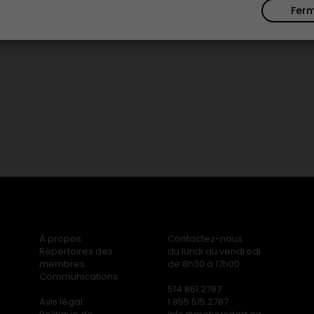
Fer
À propos
Contactez-nous
Répertoires des
du lundi au vendredi
membres
de 8h30 à 17h00
Communications
514 861.2787
Avis légal
1 855 515.2787