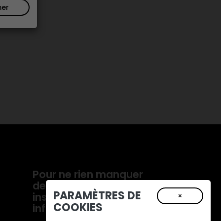
mer
Pour ne rien manquer
de nos actualités,
PARAMÈTRES DE
inscrivez-vous à notre
×
COOKIES
infolettre!