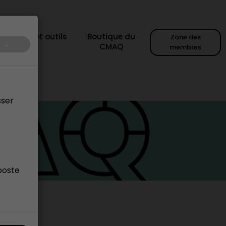
sources et outils
Boutique du
Zone des
×
CMAQ
membres
sser
poste