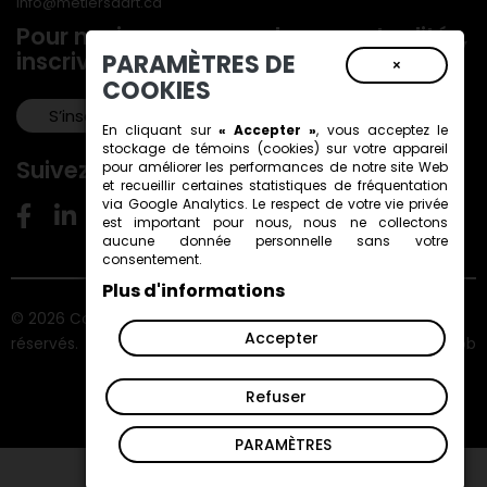
info@metiersdart.ca
Pour ne rien manquer de nos actualités,
inscrivez-vous à notre infolettre!
PARAMÈTRES DE
×
COOKIES
S’inscrire!
En cliquant sur
« Accepter »
, vous acceptez le
stockage de
témoins (cookies)
sur votre appareil
Suivez-nous!
pour améliorer les performances de notre site Web
et recueillir certaines statistiques de fréquentation
via Google Analytics. Le respect de votre vie privée
est important pour nous, nous ne collectons
aucune donnée personnelle sans votre
consentement.
Plus d'informations
© 2026 Conseil des métiers d'art du Québec. Tous droits
Accepter
réservés.
ViGlob
Refuser
PARAMÈTRES