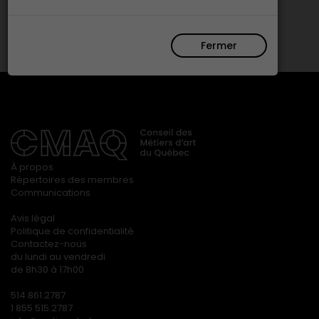
Fermer
À propos
Répertoires des membres
Communications
Avis légal
Politique de confidentialité
Contactez-nous
du lundi au vendredi
de 8h30 à 17h00
514 861.2787
1 855 515.2787