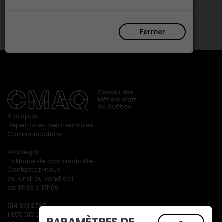
Fermer
À propos
Répertoires des membres
Communications
Avis légal
Politique de confidentialité
Contactez-nous
du lundi au vendredi
de 8h30 à 17h00
514 861.2787
1 855 515.2787
PARAMÈTRES DE