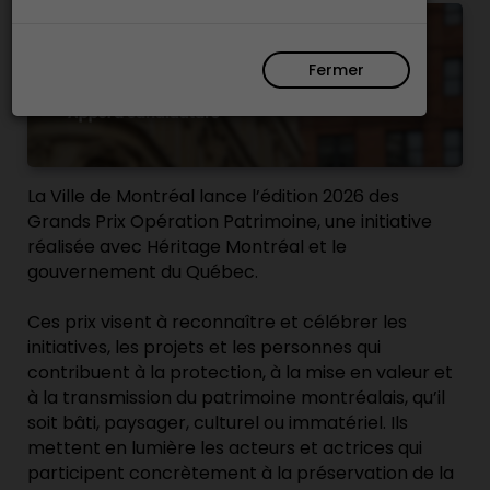
Fermer
La Ville de Montréal lance l’édition 2026 des
Grands Prix Opération Patrimoine, une initiative
réalisée avec Héritage Montréal et le
gouvernement du Québec.
Ces prix visent à reconnaître et célébrer les
initiatives, les projets et les personnes qui
contribuent à la protection, à la mise en valeur et
à la transmission du patrimoine montréalais, qu’il
soit bâti, paysager, culturel ou immatériel. Ils
mettent en lumière les acteurs et actrices qui
participent concrètement à la préservation de la