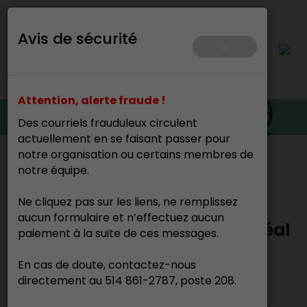
Avis de sécurité
×
Attention, alerte fraude !
Des courriels frauduleux circulent
actuellement en se faisant passer pour
notre organisation ou certains membres de
Accueil
>
notre équipe.
Ne cliquez pas sur les liens, ne remplissez
Appel à candidature -
aucun formulaire et n’effectuez aucun
Opération patrimoine Montréal
paiement à la suite de ces messages.
En cas de doute, contactez-nous
directement au 514 861-2787, poste 208.
20 mai 2026