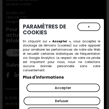
de 8h30 à 17h00
514 861.2787
1 855 515.2787
info@metiersdart.ca
PARAMÈTRES DE
×
Pour ne rien manquer de nos
COOKIES
actualités, inscrivez-vous à notre
infolettre!
En cliquant sur
« Accepter »
, vous acceptez le
stockage de
témoins (cookies)
sur votre appareil
pour améliorer les performances de notre site Web
S’inscrire!
et recueillir certaines statistiques de fréquentation
via Google Analytics. Le respect de votre vie privée
est important pour nous, nous ne collectons
Suivez-nous!
aucune donnée personnelle sans votre
consentement.
Plus d'informations
Accepter
© 2026 Conseil des métiers d'art du Québec. Tous droits
Refuser
réservés.
ViGlob