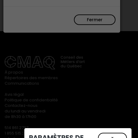
Fermer
À propos
Répertoires des membres
Communications
Avis légal
Politique de confidentialité
Contactez-nous
du lundi au vendredi
de 8h30 à 17h00
514 861.2787
1 855 515.2787
PARAMÈTRES DE