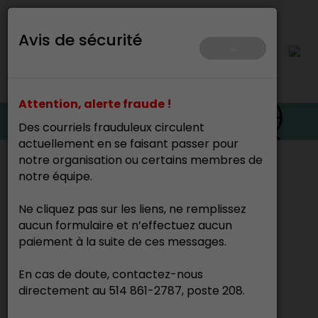
Avis de sécurité
×
Attention, alerte fraude !
Des courriels frauduleux circulent
actuellement en se faisant passer pour
notre organisation ou certains membres de
Accueil
>
Prix première présence
notre équipe.
Ne cliquez pas sur les liens, ne remplissez
Prix Salon
aucun formulaire et n’effectuez aucun
paiement à la suite de ces messages.
Prix première présence
En cas de doute, contactez-nous
directement au 514 861-2787, poste 208.
SMAQ