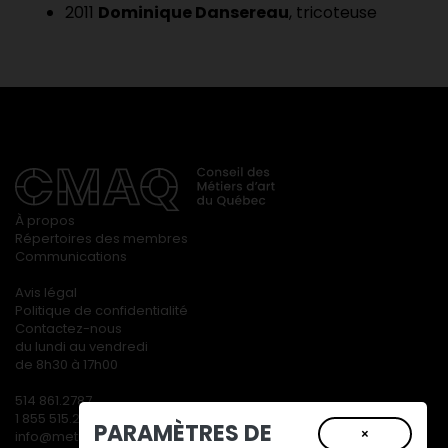
2011
Dominique Dansereau
, tricoteuse
À propos
Répertoires des membres
Communications
Avis légal
Politique de confidentialité
Contactez-nous
du lundi au vendredi
de 8h30 à 17h00
514 861.2787
1 855 515.2787
PARAMÈTRES DE
×
info@metiersdart.ca