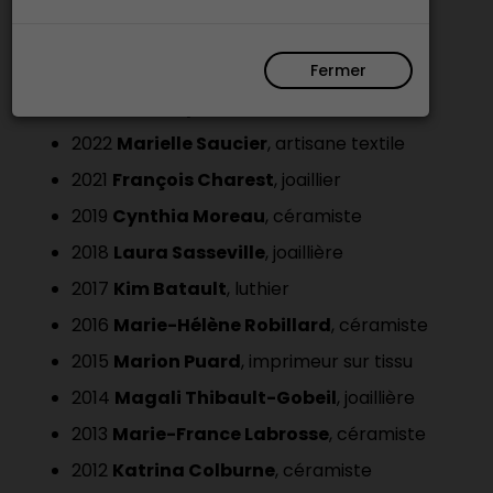
2025
Camille Abeille
, céramiste
2024
Mati Laforge
, tisserande
Fermer
2023
Véronique Allaman
, céramiste
2022
Marielle Saucier
, artisane textile
2021
François Charest
, joaillier
2019
Cynthia Moreau
, céramiste
2018
Laura Sasseville
, joaillière
2017
Kim Batault
, luthier
2016
Marie-Hélène Robillard
, céramiste
2015
Marion Puard
, imprimeur sur tissu
2014
Magali Thibault-Gobeil
, joaillière
2013
Marie-France Labrosse
, céramiste
2012
Katrina Colburne
, céramiste