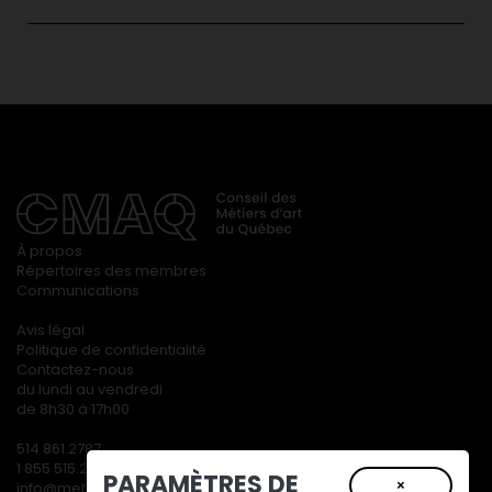
À propos
Répertoires des membres
Communications
Avis légal
Politique de confidentialité
Contactez-nous
du lundi au vendredi
de 8h30 à 17h00
514 861.2787
1 855 515.2787
PARAMÈTRES DE
×
info@metiersdart.ca