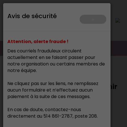
Avis de sécurité
×
Attention, alerte fraude !
Des courriels frauduleux circulent
actuellement en se faisant passer pour
notre organisation ou certains membres de
Accueil
>
Procédure et artisans-emerites
notre équipe.
Ne cliquez pas sur les liens, ne remplissez
Lignes directrices pour devenir
aucun formulaire et n’effectuez aucun
membre émérite
paiement à la suite de ces messages.
En cas de doute, contactez-nous
Voici les conditions
directement au 514 861-2787, poste 208.