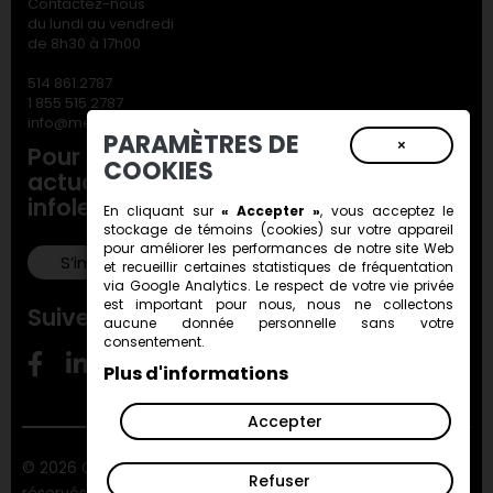
Contactez-nous
du lundi au vendredi
de 8h30 à 17h00
514 861.2787
1 855 515.2787
info@metiersdart.ca
PARAMÈTRES DE
×
Pour ne rien manquer de nos
COOKIES
actualités, inscrivez-vous à notre
infolettre!
En cliquant sur
« Accepter »
, vous acceptez le
stockage de
témoins (cookies)
sur votre appareil
pour améliorer les performances de notre site Web
S’inscrire!
et recueillir certaines statistiques de fréquentation
via Google Analytics. Le respect de votre vie privée
est important pour nous, nous ne collectons
Suivez-nous!
aucune donnée personnelle sans votre
consentement.
Plus d'informations
Accepter
© 2026 Conseil des métiers d'art du Québec. Tous droits
Refuser