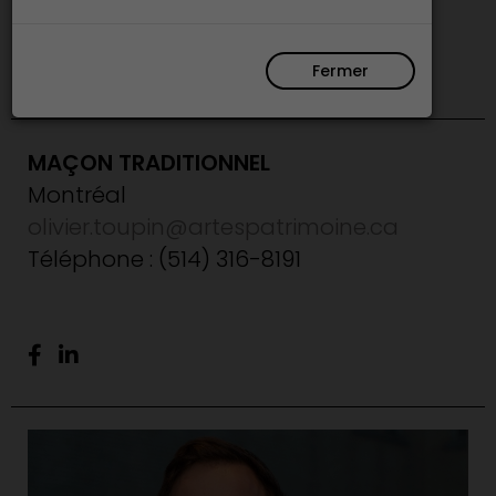
traditionnel
Fermer
MAÇON TRADITIONNEL
Montréal
olivier.toupin@artespatrimoine.ca
Téléphone : (514) 316-8191