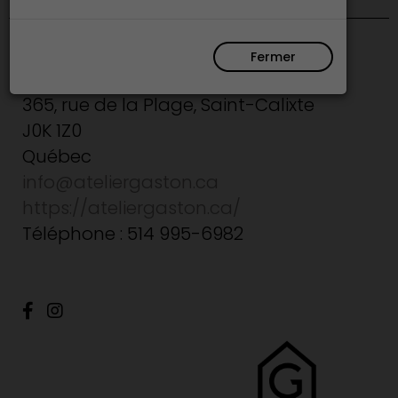
ATELIER GASTON
Fermer
Lanaudière
365, rue de la Plage, Saint-Calixte
J0K 1Z0
Québec
info@ateliergaston.ca
https://ateliergaston.ca/
Téléphone : 514 995-6982