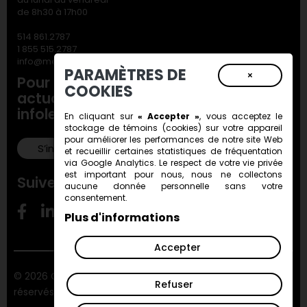
de 8h30 à 17h00
514 861.2787
1 855 515.2787
info@metiersdart.ca
PARAMÈTRES DE
×
Pour ne rien manquer de nos
COOKIES
actualités, inscrivez-vous à notre
infolettre!
En cliquant sur
« Accepter »
, vous acceptez le
stockage de
témoins (cookies)
sur votre appareil
pour améliorer les performances de notre site Web
S’inscrire!
et recueillir certaines statistiques de fréquentation
via Google Analytics. Le respect de votre vie privée
est important pour nous, nous ne collectons
Suivez-nous!
aucune donnée personnelle sans votre
consentement.
Plus d'informations
Accepter
© 2026 Conseil des métiers d'art du Québec. Tous droits
Refuser
réservés.
ViGlob