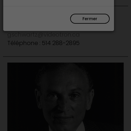
Fermer
Montréal
gschwartz@videotron.ca
Téléphone : 514 288-2895