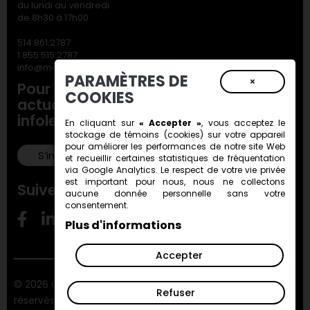
du lundi au vendredi
de 8h30 à 17h00
514 861.2787
1 855 515.2787
info@metiersdart.ca
PARAMÈTRES DE
×
Pour ne rien manquer de nos
COOKIES
actualités, inscrivez-vous à notre
infolettre!
En cliquant sur
« Accepter »
, vous acceptez le
stockage de
témoins (cookies)
sur votre appareil
pour améliorer les performances de notre site Web
S’inscrire!
et recueillir certaines statistiques de fréquentation
via Google Analytics. Le respect de votre vie privée
est important pour nous, nous ne collectons
Suivez-nous!
aucune donnée personnelle sans votre
consentement.
Plus d'informations
Accepter
© 2026 Conseil des métiers d'art du Québec. Tous droits
Refuser
réservés.
ViGlob