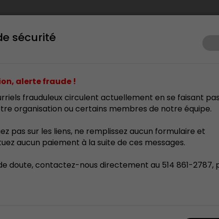
de sécurité
ents
Prix d’excellence
Membrariat
Formation
Res
on, alerte fraude !
rriels frauduleux circulent actuellement en se faisant pa
tre organisation ou certains membres de notre équipe.
uez pas sur les liens, ne remplissez aucun formulaire et
tuez aucun paiement à la suite de ces messages.
de doute, contactez-nous directement au 514 861-2787, 