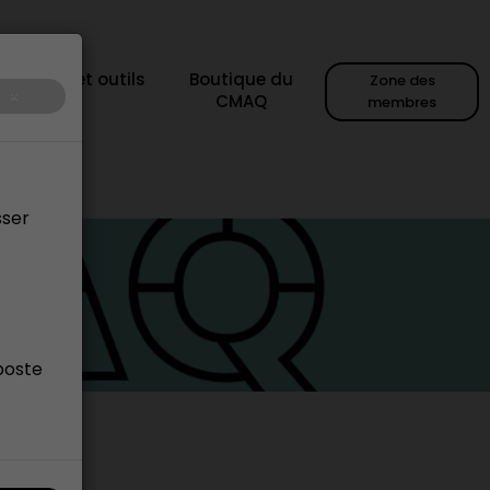
sources et outils
Boutique du
Zone des
×
CMAQ
membres
sser
poste