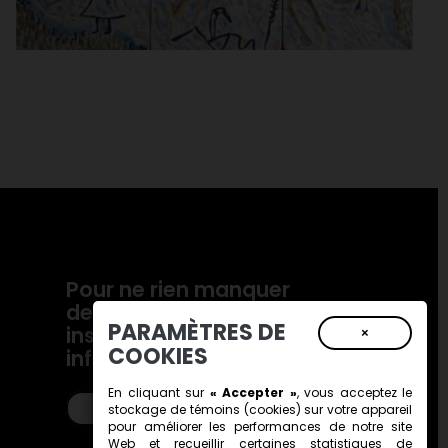
Pour ne rien manquer
de nos actualités,
PARAMÈTRES DE
inscrivez-vous à notre
×
COOKIES
infolettre!
En cliquant sur
« Accepter »
, vous acceptez le
S’inscrire!
stockage de
témoins (cookies)
sur votre appareil
pour améliorer les performances de notre site
Web et recueillir certaines statistiques de