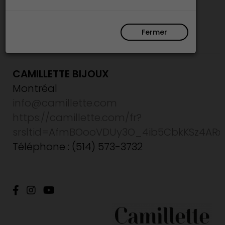
Bijoutier
Fermer
CAMILLETTE BIJOUX
Montréal
info@camillette.com
https://camillette.com/fr?
srsltid=AfmBOooVDUy3O_4ib5CbkKSz4AR
Téléphone : (514) 573-3732