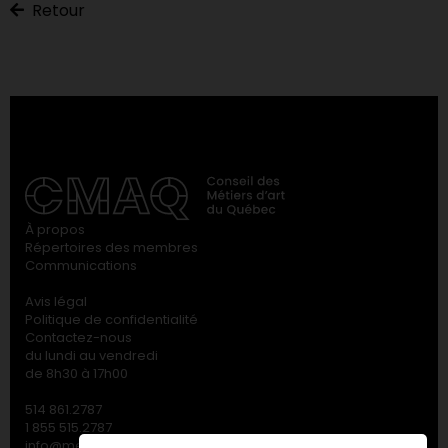
Retour
À propos
Répertoires des membres
Communications
Avis légal
Politique de confidentialité
Contactez-nous
du lundi au vendredi
de 8h30 à 17h00
514 861.2787
1 855 515.2787
info@metiersdart.ca