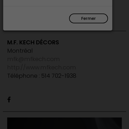
décorateur
Fermer
M.F. KECH DÉCORS
Montréal
mfk@mfkech.com
http://www.mfkech.com
Téléphone : 514 702-1938