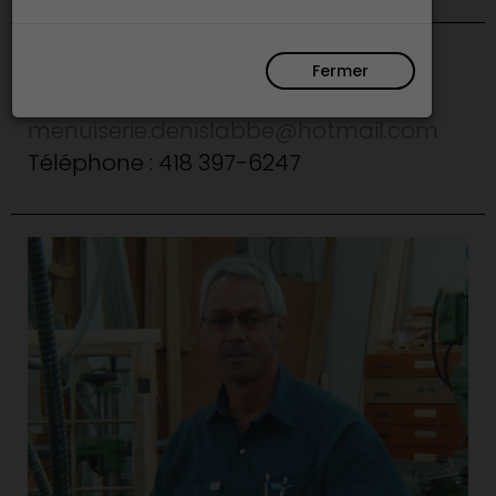
MENUISERIE DENIS LABBÉ
Fermer
Chaudière-Appalaches
menuiserie.denislabbe@hotmail.com
Téléphone : 418 397-6247