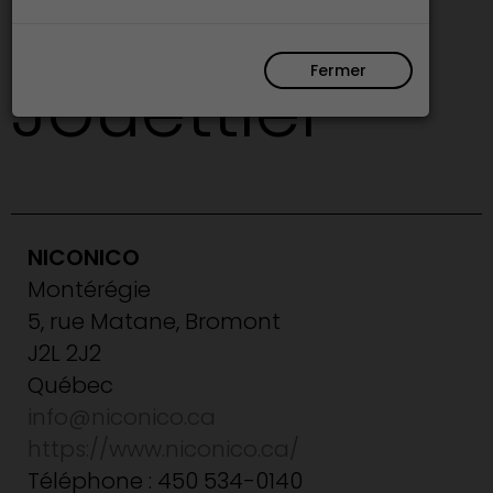
bois -
Fermer
Jouettier
NICONICO
Montérégie
5, rue Matane, Bromont
J2L 2J2
Québec
info@niconico.ca
https://www.niconico.ca/
Téléphone : 450 534-0140