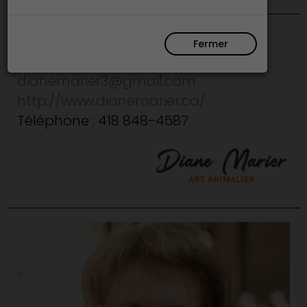
Fermer
Capitale Nationale
dianemarier3@gmail.com
http://www.dianemarier.ca/
Téléphone : 418 848-4587