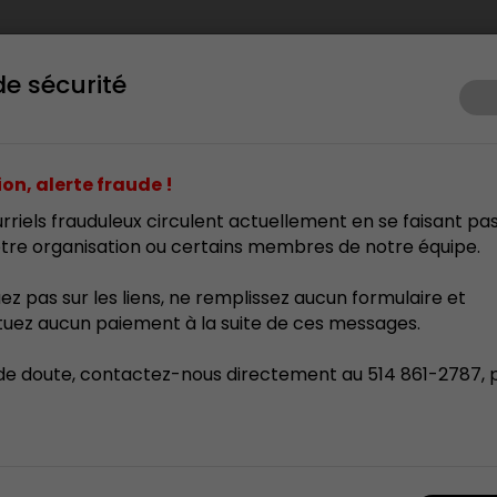
de sécurité
ents
Prix d’excellence
Membrariat
Formation
Res
on, alerte fraude !
rriels frauduleux circulent actuellement en se faisant pa
tre organisation ou certains membres de notre équipe.
uez pas sur les liens, ne remplissez aucun formulaire et
tuez aucun paiement à la suite de ces messages.
de doute, contactez-nous directement au 514 861-2787, 