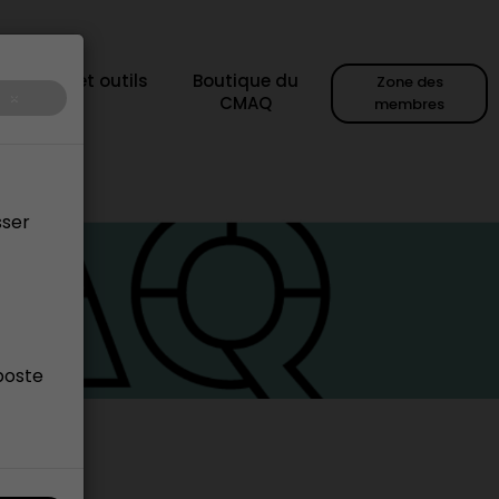
sources et outils
Boutique du
Zone des
×
CMAQ
membres
sser
poste