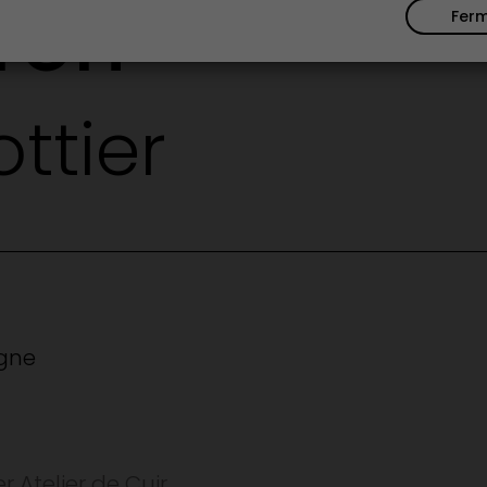
ron
Fer
ottier
rgne
r Atelier de Cuir