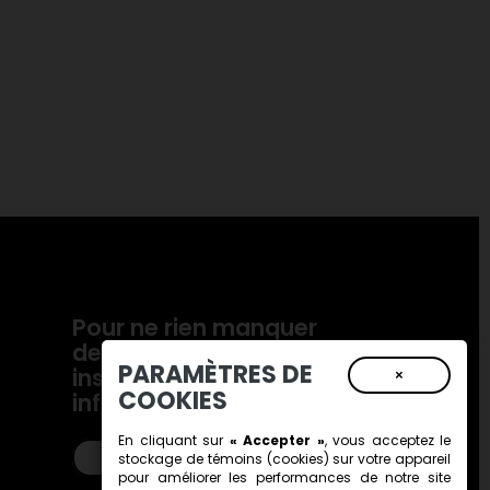
Pour ne rien manquer
de nos actualités,
PARAMÈTRES DE
inscrivez-vous à notre
×
COOKIES
infolettre!
En cliquant sur
« Accepter »
, vous acceptez le
S’inscrire!
stockage de
témoins (cookies)
sur votre appareil
pour améliorer les performances de notre site