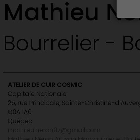
Mathieu Né
Bourrelier - B
ATELIER DE CUIR COSMIC
Capitale Nationale
25, rue Principale, Sainte-Christine-d’Auve
G0A 1A0
Québec
mathieu.neron07@gmail.com
Mathieu Néron Artisan Maroquinier et Bottie