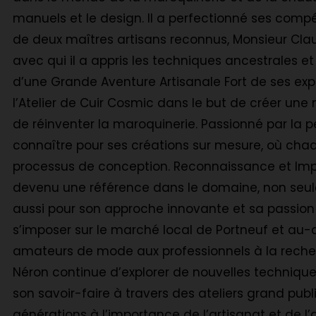
manuels et le design. Il a perfectionné ses c
de deux maîtres artisans reconnus, Monsieur Cl
avec qui il a appris les techniques ancestrales e
d’une Grande Aventure Artisanale Fort de ses ex
l’Atelier de Cuir Cosmic dans le but de créer une 
de réinventer la maroquinerie. Passionné par la pe
connaître pour ses créations sur mesure, où chaque
processus de conception. Reconnaissance et Impa
devenu une référence dans le domaine, non seu
aussi pour son approche innovante et sa passion po
s’imposer sur le marché local de Portneuf et au-de
amateurs de mode aux professionnels à la recherc
Néron continue d’explorer de nouvelles techniqu
son savoir-faire à travers des ateliers grand publi
générations à l’importance de l’artisanat et de l’a