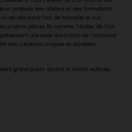
cessible à Tous L’Atelier de Cuir Cosmic est
éron propose des ateliers et des formations
de découvrir l’art de travailler le cuir,
s propres pièces. En somme, l’Atelier de Cuir
résentent une belle illustration de l’artisanat
frir des créations uniques et durables.
liers grand public durant la saison estivale.