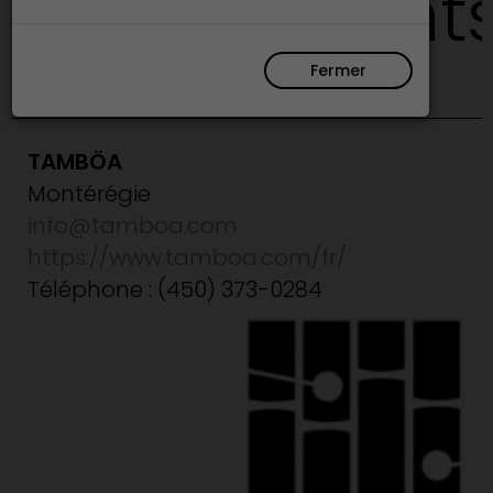
d’instrument
Fermer
TAMBÖA
Montérégie
info@tamboa.com
https://www.tamboa.com/fr/
Téléphone : (450) 373-0284