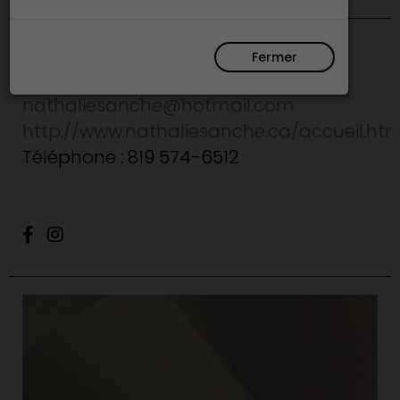
Fermer
Estrie
nathaliesanche@hotmail.com
http://www.nathaliesanche.ca/accueil.htm
Téléphone : 819 574-6512