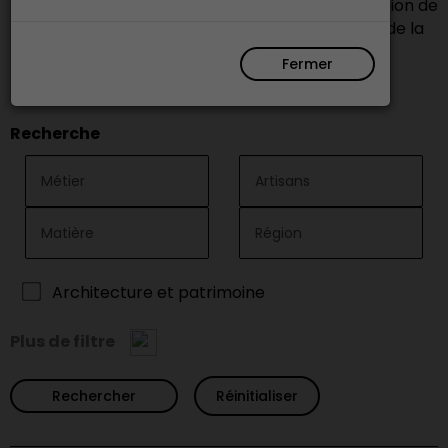
recherches pour trouver nos membres en fonction de
leur métier, le matériau de base transformé, ou de la
région où ils exercent leur activité.
Fermer
Recherche
Architecture et patrimoine
Plus de filtre
Réinitialiser