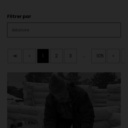
Filtrer par
...
≪
<
1
2
3
105
>