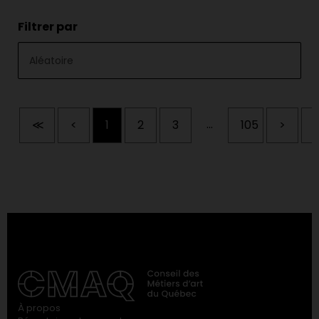
Filtrer par
...
≪
<
1
2
3
105
>
À propos