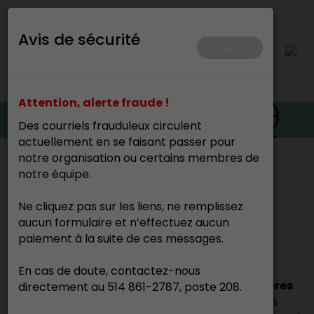
Avis de sécurité
×
Attention, alerte fraude !
Des courriels frauduleux circulent
actuellement en se faisant passer pour
notre organisation ou certains membres de
Accueil
>
notre équipe.
Ne cliquez pas sur les liens, ne remplissez
Trouvez un·e artisan·e
aucun formulaire et n’effectuez aucun
professionnel·le
paiement à la suite de ces messages.
En cas de doute, contactez-nous
Ce répertoire regroupe l’ensemble des membres
directement au 514 861-2787, poste 208.
professionnels du CMAQ.
Vous pouvez faire des