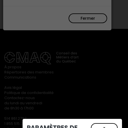
Fermer
À propos
Répertoires des membres
Communications
Avis légal
Politique de confidentialité
Contactez-nous
du lundi au vendredi
de 8h30 à 17h00
514 861.2787
1 855 515.2787
PARAMÈTRES DE