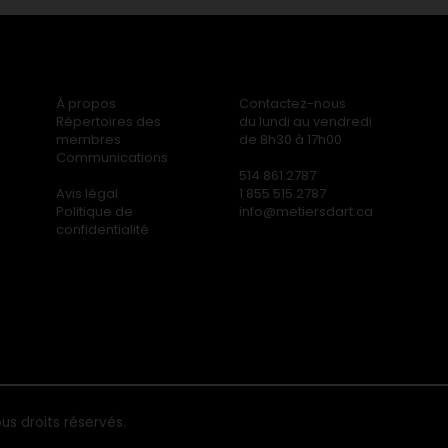
À propos
Contactez-nous
Répertoires des
du lundi au vendredi
membres
de 8h30 à 17h00
Communications
514 861.2787
Avis légal
1 855 515.2787
Politique de
info@metiersdart.ca
confidentialité
us droits réservés.