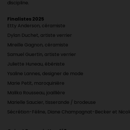
discipline.
Finalistes 2025
Etty
Anderson
, céramiste
Dylan
Duchet
, artiste verrier
Mireille Gagnon
, céramiste
Samuel Guertin
, artiste verrier
Juliette
Huneau
, ébéniste
Ysaline
Lannes
, designer de mode
Marie Petit
, maroquinière
Malika Rousseau
, joaillière
Marielle Saucier
, tisserande / brodeuse
Sécrétion-Féline
, Diane Champagnat-Becker et Nico