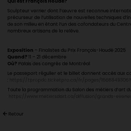
Qui est François Houdé?
Sculpteur verrier dont l’œuvre est reconnue internat
précurseur de l’utilisation de nouvelles techniques d’i
de son milieu en étant l’un des cofondateurs du Centr
nombreux artisans de la relève.
Exposition
– Finalistes du Prix François-Houdé 2025
Quand?
11 – 21 décembre
Où?
Palais des congrès de Montréal
Le passeport régulier et le billet donnent accès aux c
:
https://tpropdc.ticketpro.ca/fr/pages/1668849306
Toute la programmation du
Salon des métiers d’art d
https://www.metiersdart.ca/diffusion/grands-eve
Retour