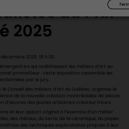
alistes du Prix
Fer
é 2025
1 décembre 2025 18 h 00
émergent·e·s
qui redéfinissent les métiers d’art au
onnel prometteur
: c
ette exposition rassemble les
ectionnées par le jury.
c le Conseil des métiers d’art du Québec, organise le
llence de la nouvelle création montréalaise de pièces
sion d’œuvres des jeunes
artisan·e·s
créateur·trice·s
.
ons et leur apport original à l’exercice d’un métier
xtiles, des métaux, du verre, de la céramique, du papier
 maîtrise des techniques exploratoires propres à leur