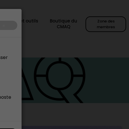
sources et outils
Boutique du
Zone des
×
CMAQ
membres
sser
poste