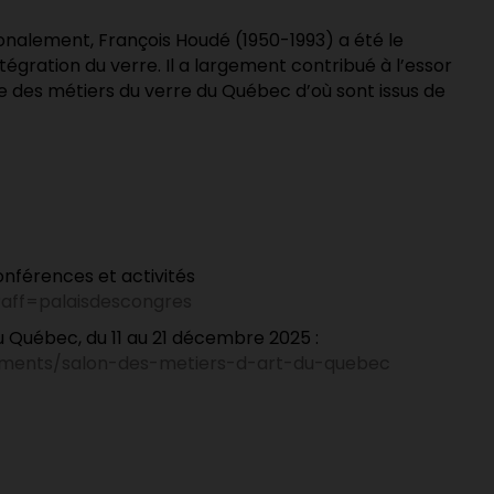
ionalement,
François Houdé
(1950-1993) a été le
ntégration du verre. Il a largement contribué à l’essor
e des métiers du verre du Québec d’où sont issus de
onférences et activités
?aff=palaisdescongres
u Québec, du 11 au 21 décembre 2025 :
nements/salon-des-metiers-d-art-du-quebec