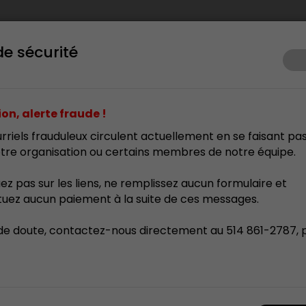
de sécurité
ents
Prix d’excellence
Membrariat
Formation
Res
on, alerte fraude !
rriels frauduleux circulent actuellement en se faisant pa
tre organisation ou certains membres de notre équipe.
uez pas sur les liens, ne remplissez aucun formulaire et
tuez aucun paiement à la suite de ces messages.
de doute, contactez-nous directement au 514 861-2787, 