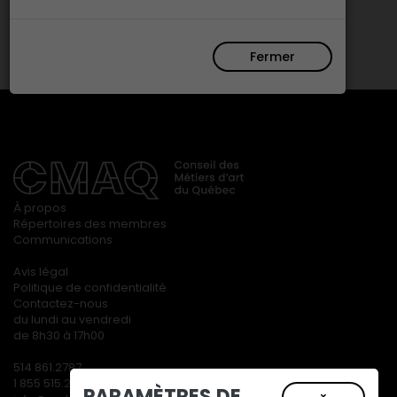
Fermer
À propos
Répertoires des membres
Communications
Avis légal
Politique de confidentialité
Contactez-nous
du lundi au vendredi
de 8h30 à 17h00
514 861.2787
1 855 515.2787
PARAMÈTRES DE