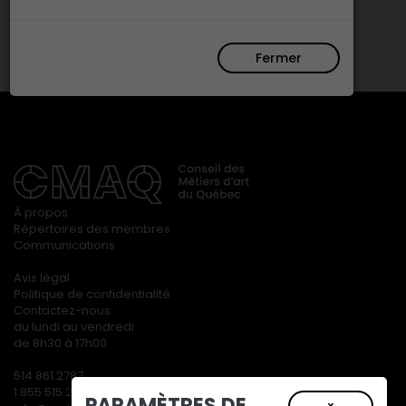
Fermer
À propos
Répertoires des membres
Communications
Avis légal
Politique de confidentialité
Contactez-nous
du lundi au vendredi
de 8h30 à 17h00
514 861.2787
1 855 515.2787
PARAMÈTRES DE