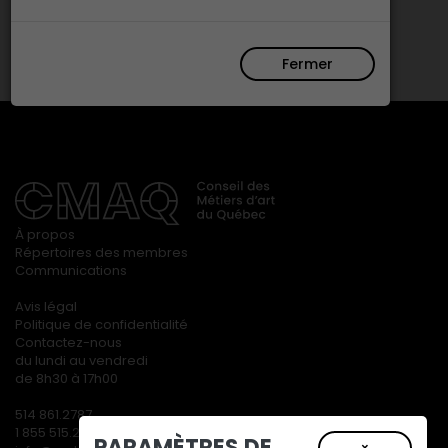
Fermer
À propos
Répertoires des membres
Communications
Avis légal
Politique de confidentialité
Contactez-nous
du lundi au vendredi
de 8h30 à 17h00
514 861.2787
1 855 515.2787
PARAMÈTRES DE