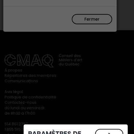
Fermer
À propos
Répertoires des membres
Communications
Avis légal
Politique de confidentialité
Contactez-nous
du lundi au vendredi
de 8h30 à 17h00
514 861.2787
1 855 515.2787
PARAMÈTRES DE