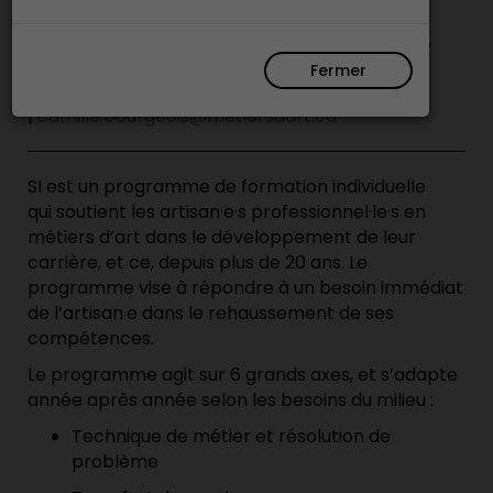
Pour tout intérêt, contactez Camille Bourgeois,
c
oordonnatrice, formation continue au CMAQ
Fermer
:
514-861-2787, poste 226
|
camille.bourgeois@metiersdart.ca
SI est un programme d
e forma
tion individuelle
qui
soutient
les
artisan·e·s
professionnel·le·s
en
métiers d’art
dans le développement de leur
carrière
, et ce
,
depuis plus de 20 ans.
Le
programme vise à
répond
re
à un besoin immédiat
de l’
artisan·e
dans le
rehaussement
d
e ses
compétences.
Le programme agit sur 6 grands axes,
et
s’adapte
année après année
selon les
besoins
du milieu
:
Technique de métier
et
résolution de
problème