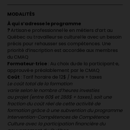
MODALITÉS
À qui s’adresse le programme
?
Artisan·e
professionnel·
le
en
métiers d’art au
Québec ou
travailleur·se
culturel·le
avec un besoin
précis pour rehausser
ses
compétences
. Une
priorité d’inscription est accordée aux membres
du CMAQ
Formateur·trice
: Au choix du·de la participant·e,
approuvé·e préalablement par le CMAQ
Coût
:
Tarif horaire de 12$ /
heure
+
taxes
Le coût total de la formation
varie
selon
le
nombre d’heures
investies
au
projet
(
entre
60$
et
288$
+
taxes
), soit
une
fraction du coût réel de cette activité de
formation grâce à une subvention
du programme
Intervention-Compétences de Compétence
Culture avec la participation financière du