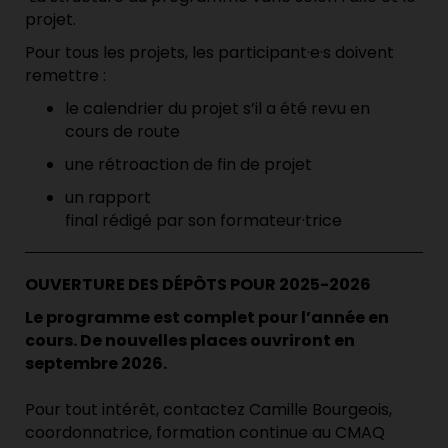
projet.
Pour tous les projets,
les
participant·e·s
doivent
remettre
:
l
e calendrier
du projet
s
’il a été
revu en
cours
de route
une rétroaction de fin de projet
u
n rapport
fin
al
rédigé
par
son
formateur
·
trice
OUVERTURE DES DÉPÔTS POUR 2025-2026
Le programme est complet pour l’année en
cours. De nouvelles places ouvriront en
septembre 2026.
Pour tout intérêt, contactez Camille Bourgeois,
coordonnatrice, formation continue au CMAQ