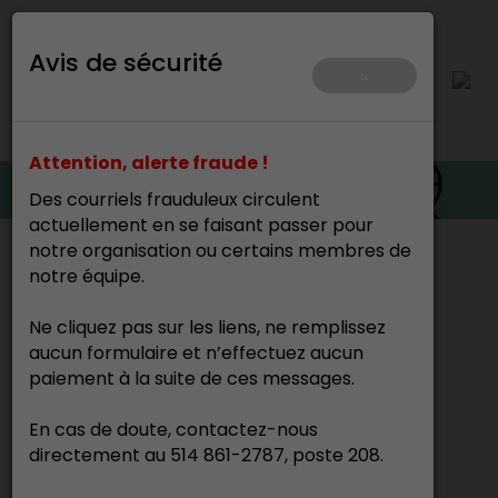
Avis de sécurité
×
Attention, alerte fraude !
Des courriels frauduleux circulent
actuellement en se faisant passer pour
notre organisation ou certains membres de
Accueil
notre équipe.
Ne cliquez pas sur les liens, ne remplissez
Soutien individuel
aucun formulaire et n’effectuez aucun
paiement à la suite de ces messages.
En cas de doute, contactez-nous
Le programme est complet pour l’année en
directement au 514 861-2787, poste 208.
cours. De nouvelles places ouvriront en
septembre 2026.