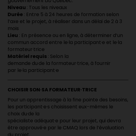
gouvernement du Qué
bec.
Niveau
: Tous les niveaux
Durée
:
Entre 5 à 24 heures de formation selon
l’axe et le projet, à réaliser dans un délai de 2 à 3
mois
Lieu
: En présence ou en ligne, à déterminer d’un
commun accord entre le·la participant·e et le·la
formateur·trice
Matériel requis
:
Selon la
demande
du·de
la
formateur
·
trice
, à fournir
par
le
·la
participant
·
e
CHOISIR SON·SA FORMATEUR·TRICE
Pour un apprentissage à la fine pointe des besoins,
les
participant·e·s
choisissent eux-mêmes le
choix
du·de
la
s
pécialiste
adéquat·e
pour
leur
projet
, qui
devra
être
approuvé
·e
par le CMAQ lors de l’évaluation
du projet.