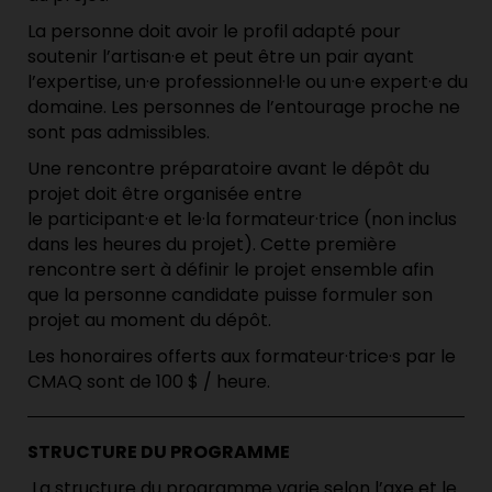
La personne doit avoir le profil adapté pour
soutenir
l’
artisan·e
et peut être un pair ayant
l’expertise,
un·e
professionnel·le
ou
un·e
expert·e
du
domaine. Les personnes de
l’
entourage
proche
ne
sont pas admissibles.
Une rencontre préparatoire avant le dépôt du
projet doit être organisée entre
le
participant
·e
et
l
e·la
formateur·trice
(non inclus
dans les heures du projet).
Cette première
rencontre sert
à définir le projet ensemble afin
que la personne candidate puisse formuler son
projet au moment du dépôt.
Les honoraires offerts aux
formateur·trice·s
par le
CMAQ sont de 100 $ / heure.
STRUCTURE DU PROGRAMME
La structure du programme varie selon l’axe et le