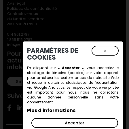
Avis légal
Politique de confidentialité
Contactez-nous
du lundi au vendredi
de 8h30 à 17h00
514 861.2787
1 855 515.2787
info@metiersdart.ca
PARAMÈTRES DE
×
Pour ne rien manquer de nos
COOKIES
actualités, inscrivez-vous à notre
infolettre!
En cliquant sur
« Accepter »
, vous acceptez le
stockage de
témoins (cookies)
sur votre appareil
pour améliorer les performances de notre site Web
S’inscrire!
et recueillir certaines statistiques de fréquentation
via Google Analytics. Le respect de votre vie privée
est important pour nous, nous ne collectons
Suivez-nous!
aucune donnée personnelle sans votre
consentement.
Plus d'informations
Accepter