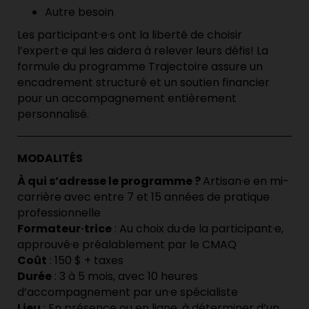
Autre besoin
Les participant·e·s ont la liberté de choisir
l’expert·e qui les aidera à relever leurs défis! La
formule du programme Trajectoire assure un
encadrement structuré et un soutien financier
pour un accompagnement entièrement
personnalisé.
MODALITÉS
À qui s’adresse le programme ?
Artisan·e en mi-
carrière avec entre 7 et 15 années de pratique
professionnelle
Formateur·trice
: Au choix du·de la participant·e,
approuvé·e préalablement par le CMAQ
Coût
: 150 $ + taxes
Durée
: 3 à 5 mois, avec 10 heures
d’accompagnement par un·e spécialiste
Lieu
: En présence ou en ligne, à déterminer d’un