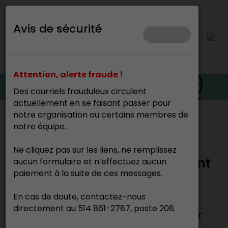
Avis de sécurité
×
Attention, alerte fraude !
Des courriels frauduleux circulent
actuellement en se faisant passer pour
notre organisation ou certains membres de
Accueil
notre équipe.
Ne cliquez pas sur les liens, ne remplissez
Trajectoire, accompagnement
aucun formulaire et n’effectuez aucun
paiement à la suite de ces messages.
de mi-carrière
En cas de doute, contactez-nous
directement au 514 861-2787, poste 208.
Le programme Trajectoire est complet pour
l’année en cours. De nouvelles places