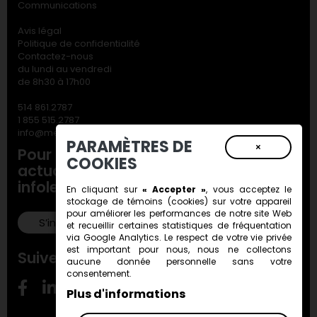
Communications
Avis légal
Politique de confidentialité
Contactez-nous
du lundi au vendredi
de 8h30 à 17h00
514 861.2787
1 855 515.2787
info@metiersdart.ca
PARAMÈTRES DE
×
Pour ne rien manquer de nos
COOKIES
actualités, inscrivez-vous à notre
infolettre!
En cliquant sur
« Accepter »
, vous acceptez le
stockage de
témoins (cookies)
sur votre appareil
pour améliorer les performances de notre site Web
S’inscrire!
et recueillir certaines statistiques de fréquentation
via Google Analytics. Le respect de votre vie privée
est important pour nous, nous ne collectons
Suivez-nous!
aucune donnée personnelle sans votre
consentement.
Plus d'informations