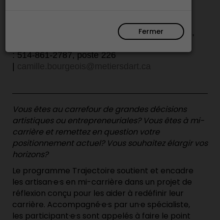
ouvriront en septembre 2026.
Fermer
Pour tout intérêt, contactez Camille Bourgeois,
c
oordonnatrice, formation continue au CMAQ
:
514-861-2787, poste 226
|
camille.bourgeois@metiersdart.ca
Vous êtes au carrefour de grandes décisions
artistiques ou entrepreneuriales? Vous êtes à mi-
carrière et remettez en question votre
positionnement actuel? Vous souhaitez élargir vos
horizons?
Le programme
Trajectoire
soutient et
encadre
les
artisan·e·s
en mi-carrière
dans un
projet de
réflexion conçu pour
les
aider
à
re
définir
leur
carrière
.
Accompagné·e
·
s
par
un·e
spécialiste,
les
participant·e·s
sont appelés à
faire le point