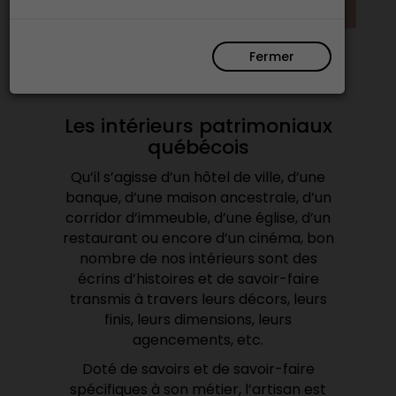
Fermer
Les intérieurs patrimoniaux
québécois
Qu’il s’agisse d’un hôtel de ville, d’une
banque, d’une maison ancestrale, d’un
corridor d’immeuble, d’une église, d’un
restaurant ou encore d’un cinéma, bon
nombre de nos intérieurs sont des
écrins d’histoires et de savoir-faire
transmis à travers leurs décors, leurs
finis, leurs dimensions, leurs
agencements, etc.
Doté de savoirs et de savoir-faire
spécifiques à son métier, l’artisan est