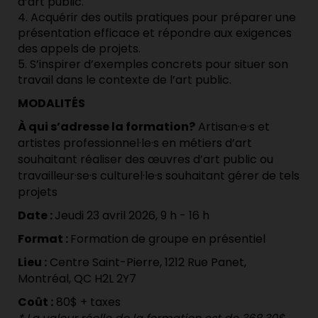
d’art public.
4. Acquérir des outils pratiques pour préparer une
présentation efficace et répondre aux exigences
des appels de projets.
5. S’inspirer d’exemples concrets pour situer son
travail dans le contexte de l’art public.
MODALITÉS
À qui s’adresse la formation?
Artisan·e·s et
artistes professionnel·le·s en métiers d’art
souhaitant réaliser des œuvres d’art public ou
travailleur·se·s culturel·le·s souhaitant gérer de tels
projets
Date :
Jeudi 23 avril 2026, 9 h - 16 h
Format :
Formation de groupe en présentiel
Lieu :
Centre Saint-Pierre, 1212 Rue Panet,
Montréal, QC H2L 2Y7
Coût :
80$ + taxes