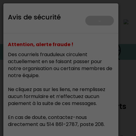
Avis de sécurité
×
Attention, alerte fraude !
Des courriels frauduleux circulent
actuellement en se faisant passer pour
notre organisation ou certains membres de
Accueil
notre équipe.
Ne cliquez pas sur les liens, ne remplissez
Art public : les rouages de la
aucun formulaire et n’effectuez aucun
paiement à la suite de ces messages.
politique d’intégration des arts
à l’architecture
En cas de doute, contactez-nous
directement au 514 861-2787, poste 208.