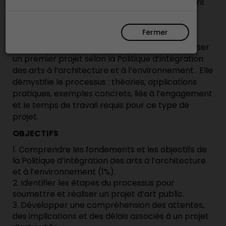
Du jeudi 23 avril 2026 09 h 00 au jeudi 23 avril
2026 16 h 00
Source :
Camille Bourgeois
Fermer
La formation explore les étapes clés pour réaliser
un premier projet selon la Politique d’intégration
des arts à l’architecture et à l’environnement . Elle
démystifie le processus : théories, applications
pratiques, exemples concrets, liés à l’engagement
et le temps de travail requis pour ce type de
projet.
OBJECTIFS
1. Comprendre les fondements et les objectifs de
la Politique d’intégration des arts à l’architecture
et à l’environnement (1%).
2. Identifier les étapes du processus pour
soumettre et réaliser un projet d’art public.
3. Développer une compréhension des attentes,
des implications et des délais associés à un projet