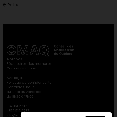
Retour
À propos
Répertoires des membres
Communications
Avis légal
Politique de confidentialité
Contactez-nous
du lundi au vendredi
de 8h30 à 17h00
514 861.2787
1 855 515.2787
info@metiersdart.ca